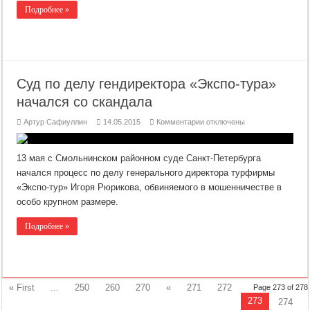
Подробнее »
Суд по делу гендиректора «Экспо-тура»
начался со скандала
к
Артур Сафиуллин
14.05.2015
Комментарии
отключены
записи
Суд
по
делу
13 мая с Смольнинском районном суде Санкт-Петербурга
гендиректора
«Экспо-
начался процесс по делу генерального директора турфирмы
тура»
«Экспо-тур» Игоря Рюрикова, обвиняемого в мошенничестве в
начался
со
особо крупном размере.
скандала
Подробнее »
« First
...
250
260
270
«
271
272
Page 273 of 278
273
274