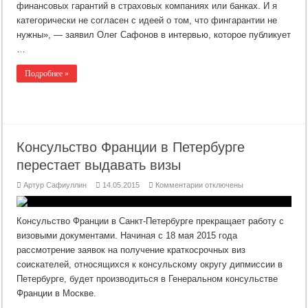
ввести
финансовых гарантий в страховых компаниях или банках. И я
«электронную
путёвку»
категорически не согласен с идеей о том, что фингарантии не
нужны», — заявил Олег Сафонов в интервью, которое публикует
…
Подробнее »
Консульство Франции в Петербурге
перестает выдавать визы
к
Артур Сафиуллин
14.05.2015
Комментарии
отключены
записи
Консульство
Франции
в
Консульство Франции в Санкт-Петербурге прекращает работу с
Петербурге
перестает
визовыми документами. Начиная с 18 мая 2015 года
выдавать
рассмотрение заявок на получение краткосрочных виз
визы
соискателей, относящихся к консульскому округу дипмиссии в
Петербурге, будет производиться в Генеральном консульстве
Франции в Москве.