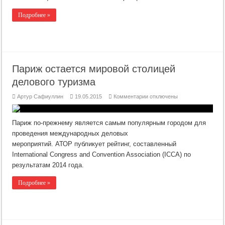
Подробнее »
Париж остается мировой столицей
делового туризма
к
Артур Сафиуллин
19.05.2015
Комментарии
отключены
записи
Париж
остается
мировой
Париж по-прежнему является самым популярным городом для
столицей
делового
проведения международных деловых
туризма
мероприятий. АТОР публикует рейтинг, составленный
International Congress and Convention Association (ICCA) по
результатам 2014 года.
Подробнее »