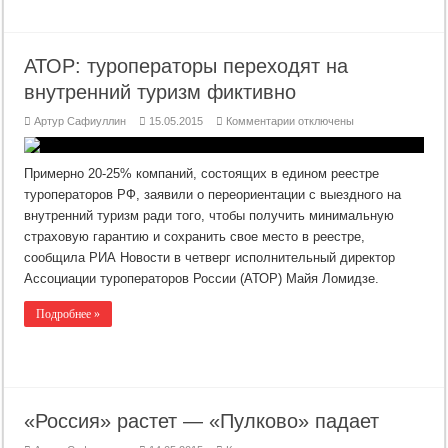
АТОР: туроператоры переходят на
внутренний туризм фиктивно
к
Артур Сафиуллин
15.05.2015
Комментарии
отключены
записи
АТОР:
туроператоры
переходят
Примерно 20-25% компаний, состоящих в едином реестре
на
внутренний
туроператоров РФ, заявили о переориентации с выездного на
туризм
внутренний туризм ради того, чтобы получить минимальную
фиктивно
страховую гарантию и сохранить свое место в реестре,
сообщила РИА Новости в четверг исполнительный директор
Ассоциации туроператоров России (АТОР) Майя Ломидзе.
Подробнее »
«Россия» растет — «Пулково» падает