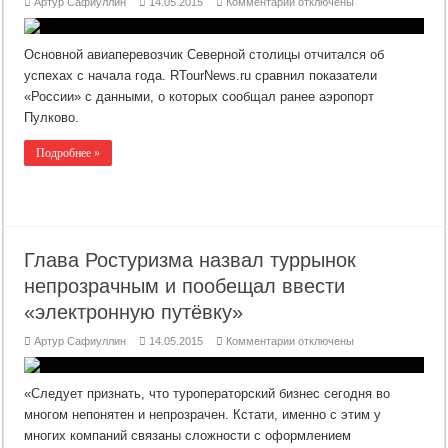
к
Артур Сафиуллин
14.05.2015
Комментарии
отключены
записи
«Россия»
растет
—
Основной авиаперевозчик Северной столицы отчитался об
«Пулково»
падает
успехах с начала года. RTourNews.ru сравнил показатели
«России» с данными, о которых сообщал ранее аэропорт
Пулково.
Подробнее »
Глава Ростуризма назвал туррынок
непрозрачным и пообещал ввести
«электронную путёвку»
к
Артур Сафиуллин
14.05.2015
Комментарии
отключены
записи
Глава
Ростуризма
назвал
«Следует признать, что туроператорский бизнес сегодня во
туррынок
непрозрачным
многом непонятен и непрозрачен. Кстати, именно с этим у
и
многих компаний связаны сложности с оформлением
пообещал