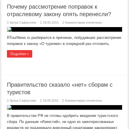
Почему рассмотрение поправок к
отраслевому закону опять перенесли?
к
Артур Сафиуллин
18.05.2015
Комментарии
отключены
записи
Почему
рассмотрение
поправок
RTourNews.ru разбирался в причинах, побудивших рассмотрение
к
отраслевому
поправок к закону «О туризме» в очередной раз отложить.
закону
опять
перенесли?
Подробнее »
Правительство сказало «нет» сборам с
туристов
к
Артур Сафиуллин
18.05.2015
Комментарии
отключены
записи
Правительство
сказало
«нет»
В правительстве РФ не готовы одобрить введение туристского
сборам
с
сбора. По данным «Известий», ни одно из заинтересованных
туристов
ведомств не поддержало внесенный сенаторами законопроект.