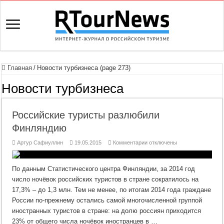
Главная
/
Новости турбизнеса (page 273)
Новости турбизнеса
Российские туристы разлюбили
Финляндию
к
Артур Сафиуллин
19.05.2015
Комментарии
отключены
записи
Российские
туристы
разлюбили
По данным Статистического центра Финляндии, за 2014 год
Финляндию
число ночёвок российских туристов в стране сократилось на
17,3% – до 1,3 млн. Тем не менее, по итогам 2014 года граждане
России по-прежнему остались самой многочисленной группой
иностранных туристов в стране: на долю россиян приходится
23% от общего числа ночёвок иностранцев в …