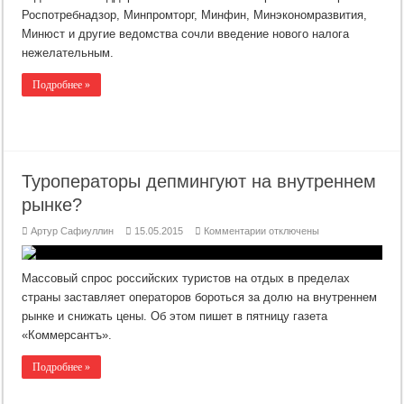
Роспотребнадзор, Минпромторг, Минфин, Минэкономразвития,
Минюст и другие ведомства сочли введение нового налога
нежелательным.
Подробнее »
Туроператоры депмингуют на внутреннем
рынке?
к
Артур Сафиуллин
15.05.2015
Комментарии
отключены
записи
Туроператоры
депмингуют
на
Массовый спрос российских туристов на отдых в пределах
внутреннем
рынке?
страны заставляет операторов бороться за долю на внутреннем
рынке и снижать цены. Об этом пишет в пятницу газета
«Коммерсантъ».
Подробнее »