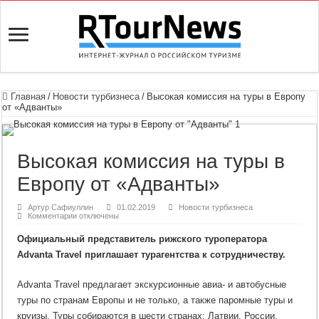
Главная
/
Новости турбизнеса
/
Высокая комиссия на туры в Европу
от «Адванты»
Высокая комиссия на туры в
Европу от «Адванты»
Артур Сафиуллин
01.02.2019
Новости турбизнеса
к
Комментарии
отключены
записи
Высокая
Официальный представитель рижского туроператора
комиссия
на
Advanta Travel приглашает турагентства к сотрудничеству.
туры
в
Европу
Advanta Travel предлагает экскурсионные авиа- и автобусные
от
«Адванты»
туры по странам Европы и не только, а также паромные туры и
круизы. Туры собираются в шести странах: Латвии, России,