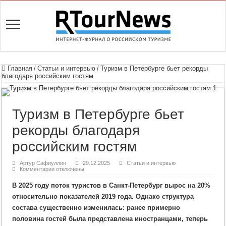
Главная
/
Статьи и интервью
/
Туризм в Петербурге бьет рекорды
благодаря российским гостям
Туризм в Петербурге бьет
рекорды благодаря
российским гостям
Артур Сафиуллин
29.12.2025
Статьи и интервью
к
Комментарии
отключены
записи
Туризм
В 2025 году поток туристов в Санкт-Петербург вырос на 20%
в
Петербурге
относительно показателей 2019 года. Однако структура
бьет
рекорды
состава существенно изменилась: ранее примерно
благодаря
российским
половина гостей была представлена иностранцами, теперь
гостям