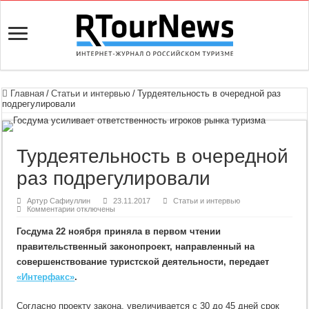
Главная
/
Статьи и интервью
/
Турдеятельность в очередной раз
подрегулировали
Турдеятельность в очередной
раз подрегулировали
Артур Сафиуллин
23.11.2017
Статьи и интервью
к
Комментарии
отключены
записи
Турдеятельность
Госдума 22 ноября приняла в первом чтении
в
очередной
правительственный законопроект, направленный на
раз
подрегулировали
совершенствование туристской деятельности, передает
«Интерфакс»
.
Согласно проекту закона, увеличивается с 30 до 45 дней срок