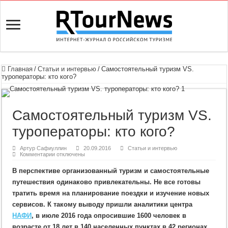
Главная
/
Статьи и интервью
/
Самостоятельный туризм VS.
туроператоры: кто кого?
Самостоятельный туризм VS.
туроператоры: кто кого?
Артур Сафиуллин
20.09.2016
Статьи и интервью
к
Комментарии
отключены
записи
Самостоятельный
В перспективе организованный туризм и самостоятельные
туризм
VS.
путешествия одинаково привлекательны. Не все готовы
туроператоры:
кто
тратить время на планирование поездки и изучение новых
кого?
сервисов. К такому выводу пришли аналитики центра
НАФИ
, в июле 2016 года опросившие 1600 человек в
возрасте от 18 лет в 140 населенных пунктах в 42 регионах