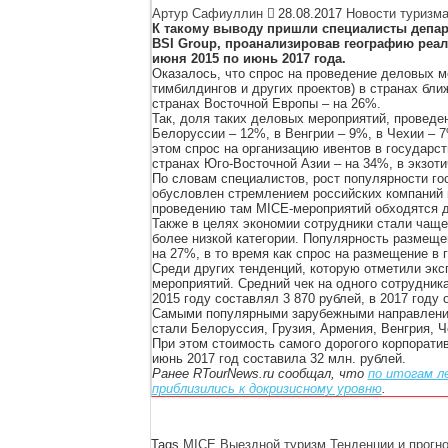
Артур Сафиуллин
28.08.2017
Новости туризм
К такому выводу пришли специалисты депар
BSI Group, проанализировав географию реа
июня 2015 по июнь 2017 года.
Оказалось, что спрос на проведение деловых м
тимбилдингов и других проектов) в странах бл
странах Восточной Европы – на 26%.
Так, доля таких деловых мероприятий, проведен
Белоруссии – 12%, в Венгрии – 9%, в Чехии – 
этом спрос на организацию ивентов в государст
странах Юго-Восточной Азии – на 34%, в экзоти
По словам специалистов, рост популярности го
обусловлен стремлением российских компаний к
проведению там MICE-мероприятий обходятся д
Также в целях экономии сотрудники стали чащ
более низкой категории. Популярность размеще
на 27%, в то время как спрос на размещение в 
Среди других тенденций, которую отметили экс
мероприятий. Средний чек на одного сотрудник
2015 году составлял 3 870 рублей, в 2017 году 
Cамыми популярными зарубежными направлениям
стали Белоруссия, Грузия, Армения, Венгрия, Ч
При этом стоимость самого дорогого корпорати
июнь 2017 год составила 32 млн. рублей.
Ранее RTourNews.ru сообщал, что
по итогам л
приблизились к докризисному уровню
.
Tags
MICE
Выездной туризм
Тенденции и прогн