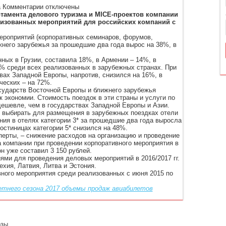
к
а
Комментарии
отключены
записи
тамента делового туризма и MICE-проектов компании
Российские
лизованных мероприятий для российских компаний с
компании
стали
ероприятий (корпоративных семинаров, форумов,
чаще
ижнего зарубежья за прошедшие два года вырос на 38%, в
проводить
мероприятия
ных в Грузии, составила 18%, в Армении – 14%, в
в
7% среди всех реализованных в зарубежных странах. При
странах
вах Западной Европы, напротив, снизился на 16%, в
ближнего
ческих – на 72%.
зарубежья
сударств Восточной Европы и ближнего зарубежья
и
 экономии. Стоимость поездок в эти страны и услуги по
Восточной
ешевле, чем в государствах Западной Европы и Азии.
Европы
е выбирать для размещения в зарубежных поездках отели
ния в отелях категории 3* за прошедшие два года выросла
гостиницах категории 5* снизился на 48%.
перты, – снижение расходов на организацию и проведение
а компании при проведении корпоративного мероприятия в
он уже составил 3 150 рублей.
и для проведения деловых мероприятий в 2016/2017 гг.
ехия, Латвия, Литва и Эстония.
вного мероприятия среди реализованных с июня 2015 по
етнего сезона 2017 объемы продаж авиабилетов
озы