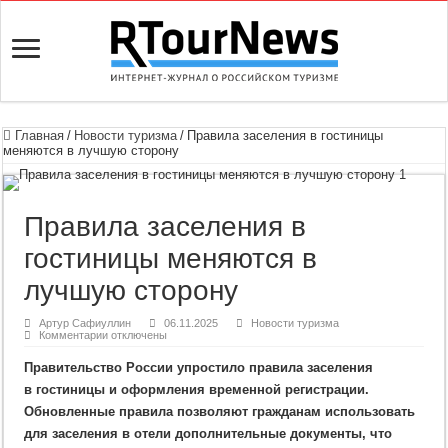
Главная
/
Новости туризма
/
Правила заселения в гостиницы
меняются в лучшую сторону
Правила заселения в
гостиницы меняются в
лучшую сторону
Артур Сафиуллин
06.11.2025
Новости туризма
к
Комментарии
отключены
записи
Правила
Правительство России упростило правила заселения
заселения
в
в гостиницы и оформления временной регистрации.
гостиницы
меняются
Обновленные правила позволяют гражданам использовать
в
лучшую
для заселения в отели дополнительные документы, что
сторону