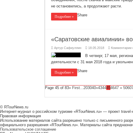
к
п
не остановились, а продолжают расти.
Share
Подробнее »
«Саратовские авиалинии» в
к
Артур Сафиуллин
18.05.2018
Комментарии
з
«
В четверг, 17 мая, регио
а
деятельности с 31 мая 2018 года и увольнен
в
з
Share
Подробнее »
Page 45 of 83
« First
...
20
30
40
«
43
44
45
46
47
»
50
60
© RTourNews.ru
Интернет-журнал о российском туризме «RTourNews.ru» — проект trave
Правовая информация
Использование материалов сайта разрешено только с письменного раз
официального разрешения «RTourNews.ru». Материалы сайта предназнач
Пользовательское соглашение