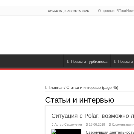
О проекте RTourNews
СУББОТА , 8 АВГУСТА 2026
Новости турбизнеса
Новости
Главная
/
Статьи и интервью (page 45)
Статьи и интервью
Ситуация с Polar: возможно 
к
Артур Сафиуллин
18.06.2018
Комментарии
з
С
Свернувшая деятельность 