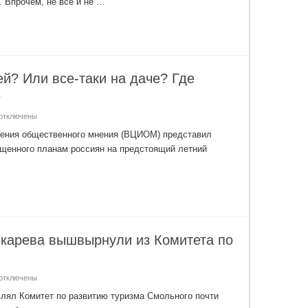
. Впрочем, не все и не …
й? Или все-таки на даче? Где
е
отключены
аписи
В
чения общественного мнения (ВЦИОМ) представил
Крыму?
ященного планам россиян на предстоящий летний
В
очи?
а
раницей?
Или
се-
аки
а
аче?
де
роведут
ушкарева вышвырнули из Комитета по
ето-2018
оссияне
отключены
аписи
«Ни
лял Комитет по развитию туризма Смольного почти