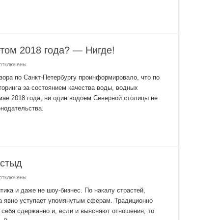
табильный
ыездной
уризм
етом 2018 года? — Нигде!
отключены
аписи
де
зора по Санкт-Петербургу проинформировало, что по
торинга за состоянием качества воды, водных
етербурге
упаться
мае 2018 года, ни один водоем Северной столицы не
етом
018
онодательства.
ода?
—
игде!
 стыд
отключены
аписи
одонок
тика и даже не шоу-бизнес. По накалу страстей,
уризма
на явно уступает упомянутым сферам. Традиционно
ребаный
 себя сдержанно и, если и выясняют отношения, то
тыд