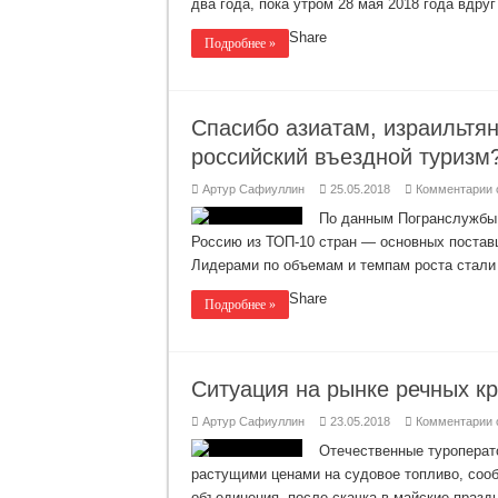
два года, пока утром 28 мая 2018 года вдруг
т
н
с
Share
Подробнее »
с
и
К
Спасибо азиатам, израильтя
п
т
П
российский въездной туризм
к
Артур Сафиуллин
25.05.2018
Комментарии
з
С
По данным Погранслужбы 
а
Россию из ТОП-10 стран — основных поставщ
и
и
Лидерами по объемам и темпам роста стали
н
к
Share
Подробнее »
д
р
в
т
Ситуация на рынке речных кр
к
Артур Сафиуллин
23.05.2018
Комментарии
з
С
Отечественные туроперато
н
растущими ценами на судовое топливо, соо
р
р
объединения, после скачка в майские праздн