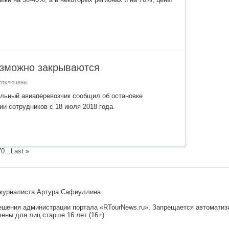
руизов
атовая
озможно закрываются
отключены
аписи
Саратовские
нальный авиаперевозчик сообщил об остановке
виалинии»
ии сотрудников с 18 июля 2018 года.
озможно
акрываются
70
...
Last »
l-журналиста Артура Сафиуллина.
решения администрации портала «RTourNews.ru». Запрещается автомати
ены для лиц старше 16 лет (16+).