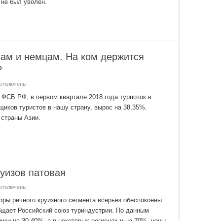
 не был уволен.
ого,
и
его»
—
Мушкарева
вышвырнули
з
омитета
нам и немцам. На ком держится
о
уризму
етербурга
?
отключены
аписи
пасибо
ФСБ РФ, в первом квартале 2018 года турпоток в
зиатам,
иков туристов в нашу страну, вырос на 38,35%.
зраильтянам
 страны Азии.
емцам.
На
ом
ержится
оссийский
ъездной
уризм?
уизов патовая
отключены
аписи
итуация
ры речного круизного сегмента всерьез обеспокоены
а
бщает Российский союз туриндустрии. По данным
ынке
ечных
ики на 30-40%, а в некоторых регионах и на 70%, цены