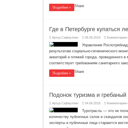
с
в
Share
Подробнее »
т
Где в Петербурге купаться л
к
Артур Сафиуллин
06.06.2018
Комментарии
з
Г
Управление Роспотребнад
в
результатам социально-гигиенического мони
П
к
акваторий и пляжей города, проведенного в 
л
2
соответствует требованиям санитарного зак
г
Share
Н
Подробнее »
Подонок туризма и гребаный
к
Артур Сафиуллин
04.06.2018
Комментарии
з
П
Туротрасль — это не поли
т
количеству публичных склок и скандалов о
и
г
эксперты и публичные лица стараются вести
с