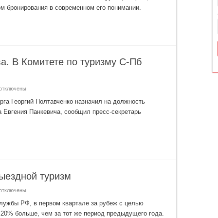
ом бронирования в современном его понимании.
olar:
озможно
и
овторение?
а. В Комитете по туризму С-Пб
отключены
аписи
ади
рга Георгий Полтавченко назначил на должность
ого
 Евгения Панкевича, сообщил пресс-секретарь
ыпнули
ушкарёва.
В
омитете
о
уризму
-
Пб
овый
уководитель
ыездной туризм
отключены
аписи
С
лужбы РФ, в первом квартале за рубеж с целью
адеждой
а 20% больше, чем за тот же период предыдущего года.
а