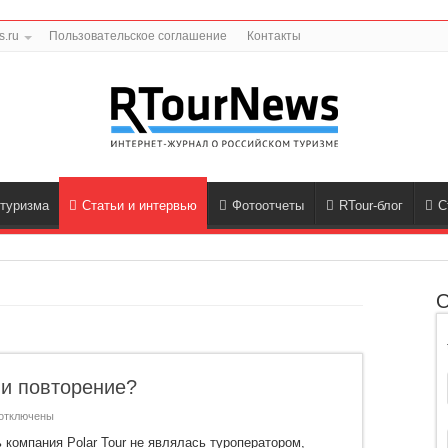
.ru
Пользовательское соглашение
Контакты
 туризма
Статьи и интервью
Фотоотчеты
RTour-блог
С
О
ли повторение?
отключены
аписи
итуация
компания Polar Tour не являлась туроператором,