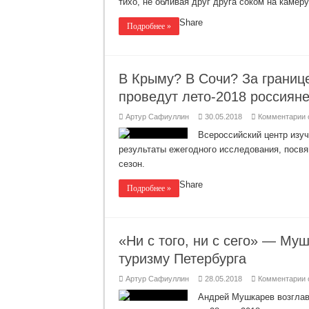
тихо, не обливая друг друга соком на камеру
Share
Подробнее »
В Крыму? В Сочи? За границе
проведут лето-2018 россиян
к
Артур Сафиуллин
30.05.2018
Комментарии
з
Всероссийский центр изу
результаты ежегодного исследования, посв
С
сезон.
З
г
Share
Подробнее »
в
т
н
д
Г
п
«Ни с того, ни с сего» — М
л
р
туризму Петербурга
к
Артур Сафиуллин
28.05.2018
Комментарии
з
Андрей Мушкарев возглав
с