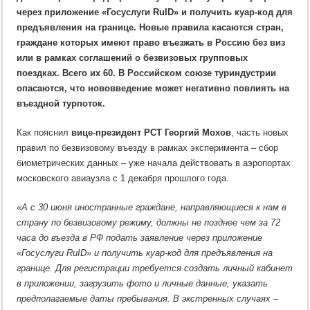
с
30
через приложение «Госуслуги RuID» и получить куар-код для
июня
предъявления на границе. Новые правила касаются стран,
смогут
въехать
граждане которых имеют право въезжать в Россию без виз
в
РФ
или в рамках соглашений о безвизовых групповых
только
после
поездках. Всего их 60. В Российском союзе туриндустрии
регистрации
на
опасаются, что нововведение может негативно повлиять на
Госуслугах
въездной турпоток.
Как пояснил
вице-президент РСТ Георгий Мохов
, часть новых
правил по безвизовому въезду в рамках эксперимента – сбор
биометрических данных – уже начала действовать в аэропортах
московского авиаузла с 1 декабря прошлого года.
«А с 30 июня иностранные граждане, направляющиеся к нам в
страну по безвизовому режиму, должны не позднее чем за 72
часа до въезда в РФ подать заявление через приложение
«Госуслуги RuID» и получить куар-код для предъявления на
границе. Для регистрации требуется создать личный кабинет
в приложении, загрузить фото и личные данные, указать
предполагаемые даты пребывания. В экстренных случаях –