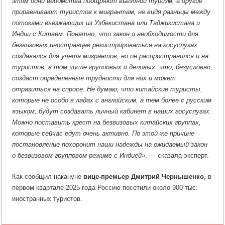
этом одни ведомства поощряют въездной туризм, а другие
приравнивают туристов к мигрантам, не видя разницы между
потоками въезжающих из Узбекистана или Таджикистана и
Индии с Китаем. Понятно, что закон о необходимости для
безвизовых иностранцев регистрироваться на госуслугах
создавался для учета мигрантов, но он распространился и на
туристов, в том числе групповых и деловых, что, безусловно,
создаст определенные трудности для них и может
отразиться на спросе. Не думаю, что китайские туристы,
которые не особо в ладах с английским, а тем более с русским
языком, будут создавать личный кабинет в наших госуслугах.
Можно поставить крест на безвизовых китайских группах,
которые сейчас едут очень активно. По этой же причине
постановление похоронит наши надежды на ожидаемый закон
о безвизовом групповом режиме с Индией»
, — сказала эксперт.
Как сообщил накануне
вице-премьер Дмитрий Чернышенко
, в
первом квартале 2025 года Россию посетили около 900 тыс.
иностранных туристов.