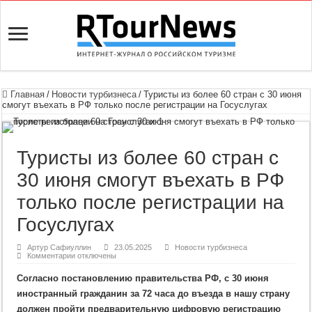
Главная
/
Новости турбизнеса
/
Туристы из более 60 стран с 30 июня
смогут въехать в РФ только после регистрации на Госуслугах
Туристы из более 60 стран с
30 июня смогут въехать в РФ
только после регистрации на
Госуслугах
Артур Сафиуллин
23.05.2025
Новости турбизнеса
к
Комментарии
отключены
записи
Туристы
Согласно постановлению правительства РФ, с 30 июня
из
более
иностранный гражданин за 72 часа до въезда в нашу страну
60
стран
должен пройти предварительную цифровую регистрацию