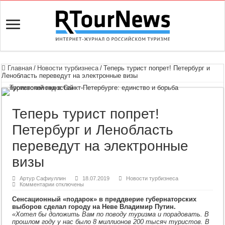
Главная
/
Новости турбизнеса
/
Теперь турист попрет! Петербург и
Ленобласть переведут на электронные визы
Теперь турист попрет!
Петербург и Ленобласть
переведут на электронные
визы
Артур Сафиуллин
18.07.2019
Новости турбизнеса
к
Комментарии
отключены
записи
Теперь
Сенсационный «подарок» в преддверие губернаторских
турист
выборов сделал городу на Неве Владимир Путин.
попрет!
«Хотел бы доложить Вам по поводу туризма и порадовать. В
Петербург
и
прошлом году у нас было 8 миллионов 200 тысяч туристов. В