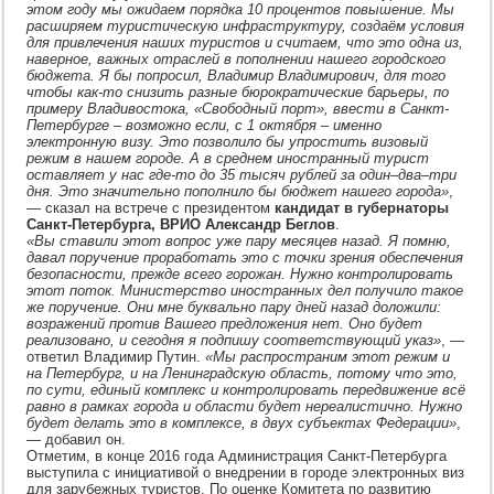
Ленобласть
этом году мы ожидаем порядка 10 процентов повышение. Мы
переведут
расширяем туристическую инфраструктуру, создаём условия
на
для привлечения наших туристов и считаем, что это одна из,
электронные
визы
наверное, важных отраслей в пополнении нашего городского
бюджета. Я бы попросил, Владимир Владимирович, для того
чтобы как-то снизить разные бюрократические барьеры, по
примеру Владивостока, «Свободный порт», ввести в Санкт-
Петербурге – возможно если, с 1 октября – именно
электронную визу. Это позволило бы упростить визовый
режим в нашем городе. А в среднем иностранный турист
оставляет у нас где-то до 35 тысяч рублей за один–два–три
дня. Это значительно пополнило бы бюджет нашего города»
,
— сказал на встрече с президентом
кандидат в губернаторы
Санкт-Петербурга, ВРИО Александр Беглов
.
«Вы ставили этот вопрос уже пару месяцев назад. Я помню,
давал поручение проработать это с точки зрения обеспечения
безопасности, прежде всего горожан. Нужно контролировать
этот поток. Министерство иностранных дел получило такое
же поручение. Они мне буквально пару дней назад доложили:
возражений против Вашего предложения нет. Оно будет
реализовано, и сегодня я подпишу соответствующий указ»
, —
ответил Владимир Путин.
«Мы распространим этот режим и
на Петербург, и на Ленинградскую область, потому что это,
по сути, единый комплекс и контролировать передвижение всё
равно в рамках города и области будет нереалистично. Нужно
будет делать это в комплексе, в двух субъектах Федерации»
,
— добавил он.
Отметим, в конце 2016 года Администрация Санкт-Петербурга
выступила с инициативой о внедрении в городе электронных виз
для зарубежных туристов. По оценке Комитета по развитию