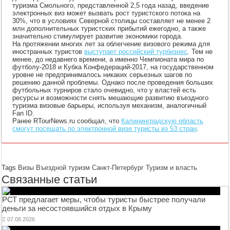
туризма Смольного, представленной 2,5 года назад, введение
электронных виз может вызвать рост туристского потока на
30%, что в условиях Северной столицы составляет не менее 2
млн дополнительных туристских прибытий ежегодно, а также
значительно стимулирует развитие экономики города.
На протяжении многих лет за облегчение визового режима для
иностранных туристов
выступает российский турбизнес
. Тем не
менее, до недавнего времени, а именно Чемпионата мира по
футболу-2018 и Кубка Конфедераций-2017, на государственном
уровне не предпринималось никаких серьезных шагов по
решению данной проблемы. Однако после проведения больших
футбольных турниров стало очевидно, что у властей есть
ресурсы и возможности снять мешающие развитию въездного
туризма визовые барьеры, используя механизм, аналогичный
Fan ID.
Ранее RTourNews.ru сообщал, что
Калининградскую область
смогут посещать по электронной визе туристы из 53 стран
.
Tags
Визы
Въездной туризм
Санкт-Петербург
Туризм и власть
Связанные статьи
РСТ предлагает меры, чтобы туристы быстрее получали
деньги за несостоявшийся отдых в Крыму
07.08.2026