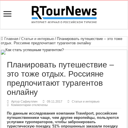
Главная
/
Статьи и интервью
/
Планировать путешествие – это тоже
отдых. Россияне предпочитают турагентов онлайну
Планировать путешествие –
это тоже отдых. Россияне
предпочитают турагентов
онлайну
Артур Сафиуллин
09.11.2017
Статьи и интервью
к
Комментарии
отключены
записи
Планировать
По данным исследования компании Travelport, российские
путешествие
путешественники чаще, чем другие европейцы, пользуются
–
услугами туроператоров, чтобы забронировать
это
тоже
туристическую поездку. 51% опрошенных заказали поездку