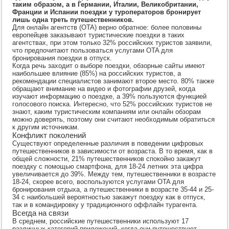
отдых.
таким образом, а в Германии, Италии, Великобритании,
Россияне
Франции и Испании поездки у туроператоров бронирует
предпочитают
лишь одна треть путешественников.
турагентов
онлайну
Для онлайн агентств (OTA) верно обратное: более половины
европейцев заказывают туристические поездки в таких
агентствах, при этом только 32% российских туристов заявили,
что предпочитают пользоваться услугами OTA для
бронирования поездки в отпуск.
Когда речь заходит о выборе поездки, обзорные сайты имеют
наибольшее влияние (85%) на российских туристов, а
рекомендации специалистов занимают второе место. 80% также
обращают внимание на видео и фотографии друзей, когда
изучают информацию о поездке, а 39% пользуются функцией
голосового поиска. Интересно, что 52% российских туристов не
знают, каким туристическим компаниям или онлайн обзорам
можно доверять, поэтому они считают необходимым обратиться
к другим источникам.
Конфликт поколений
Существуют определенные различия в поведении цифровых
путешественников в зависимости от возраста. В то время, как в
общей сложности, 21% путешественников спокойно закажут
поездку с помощью смартфона, для 18-24 летних эта цифра
увеличивается до 39%. Между тем, путешественники в возрасте
18-24, скорее всего, воспользуются услугами OTA для
бронирования отдыха, а путешественники в возрасте 35-44 и 25-
34 с наибольшей вероятностью закажут поездку как в отпуск,
так и в командировку у традиционного оффлайн турагента.
Всегда на связи
В среднем, российские путешественники используют 17
различных категорий приложений, когда они путешествуют,