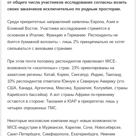
от общего числа участников исследования согласны возить
своих заказчиков исключительно по родным просторам.
Среди приоритетных направлений заявлены Европа, Азия и
Ближний Восток. Участники исследования стремятся в
основном в Италию, Францию и Германию. Респонденты не
боятся бумажной волокиты – лишь 2% принципиально не хотят
связываться с визовыми странами.
При этом почти половину респондентов привлекают MICE-
возможности «экзотичных» стран. 23% ориентированы на
азиатские регионы: Китай, Корею, Сингапур, Индию, Таиланд.
10% респондентов отметили Южную и Северную Америку (это
США, Канада, Аргентина, Мексика, Бразилия, Колумбия, страны
Карибского бассейна). А вот страны Африки по-прежнему
остаются в стороне: Танзания и ЮАР в приоритетах лишь у
четырех опрошенных TMC.
Некоторые московские компании ищут новые возможности
MICE-индустрии в Мурманске, Карелии, Сочи, Новосибирске,
Санкт-Петербурге, Симферополе, Екатеринбурге, Нижнем