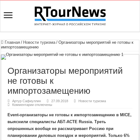
Главная
/
Новости туризма
/
Организаторы мероприятий не готовы к
импортозамещению
Организаторы мероприятий
не готовы к
импортозамещению
Артур Сафиуллин
27.09.2018
Новости туризма
к
Комментарии
отключены
записи
Организаторы
Event-организаторы не готовы к импортозамещению в MICE,
мероприятий
не
выяснили специалисты АБТ-ACTE Russia. Треть
готовы
к
опрошенных вообще не рассматривает Россию при
импортозамещению
планировании деловых поездок и мероприятий. Только 6%