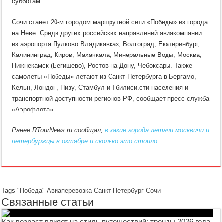
субботам.
Сочи станет 20-м городом маршрутной сети «Победы» из города
на Неве. Среди других российских направлений авиакомпании
из аэропорта Пулково Владикавказ, Волгоград, Екатеринбург,
Калининград, Киров, Махачкала, Минеральные Воды, Москва,
Нижнекамск (Бегишево), Ростов-на-Дону, Чебоксары. Также
самолеты «Победы» летают из Санкт-Петербурга в Бергамо,
Кельн, Лондон, Пизу, Стамбул и Тбилиси.сти населения и
транспортной доступности регионов РФ, сообщает пресс-служба
«Аэрофлота».
Ранее RTourNews.ru сообщал,
в какие города летали москвичи и
петербуржцы в октябре и сколько это стоило
.
Tags
"Победа"
Авиаперевозка
Санкт-Петербург
Сочи
Связанные статьи
Как возраст влияет на стиль путешествий: тренды 2026 года