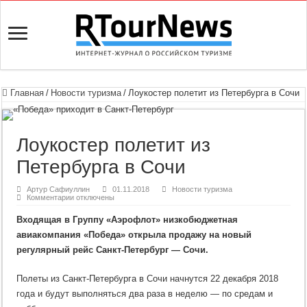
Главная
/
Новости туризма
/
Лоукостер полетит из Петербурга в Сочи
Лоукостер полетит из
Петербурга в Сочи
Артур Сафиуллин
01.11.2018
Новости туризма
к
Комментарии
отключены
записи
Лоукостер
Входящая в Группу «Аэрофлот» низкобюджетная
полетит
из
авиакомпания «Победа» открыла продажу на новый
Петербурга
в
регулярный рейс Санкт-Петербург — Сочи.
Сочи
Полеты из Санкт-Петербурга в Сочи начнутся 22 декабря 2018
года и будут выполняться два раза в неделю — по средам и