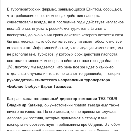
В туроператорских фирмах, занимающихся Египтом, сообщают,
что требования о шести месяцах действия паспорта
существовали всегда, но в последние годы действует негласное
послабление: впускать российских туристов в Египет с
паспортом, до окончания срока действия которого остается хотя
бы два месяца. «Это обстоятельство учитывают абсолютно все
игроки рынка. Информацией о том, что ситуация изменяется, мы
не располагаем. Туристов, у которых срок действия паспорта
составляет менее 6 месяцев, в общем потоке гораздо больше
1%, поэтому мы надеемся, что речь все же идет о каких-то
отдельных случаях и что это не станет тенденцией», – говорит
руководитель египетского направления туроператора
«Библио Глобус» Дарья Тазикова
.
Как рассказал
генеральный директор компании TEZ TOUR
Владимир Каганер
, об ужесточении правил въезда ему также
ничего не известно. По его словам, он не припомнит случаев
депортации россиян, которые прибывают в страну и чьи
паспорта не соответствуют требованиям про 60 дней. В любом
случае, если такой вопрос возникает, то только в России – по