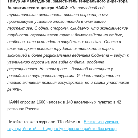
Тимур Аймалетдинов, заместитель генерального директора
Аналитического центра НАФИ:
«За последний год
туристическая активность россиян выросла, и мы
прогнозируем усиление этого тренда в ближайшей
перспективе. С одной стороны, ожидаемо, что экономические
трудности ограничивают траты домохозяйств на отдых,
особенно, если речь идет о зарубежных поездках. Однако в
сложное время высокая трудовая активность в паре с
экономией и более рациональным ведением бюджета – ведут к
увеличению спроса на все виды отдыха, особенно
рекреационного. На этом фоне – большой потенциал у
российского внутреннего туризма. И здесь требуется не
только активная позиция государства, но и самих участников
рынка».
НАФИ опросил 1600 человек в 140 населенных пунктах в 42
регионах России.
Читайте также в журнале RTourNews.ru:
Бегите из туризма,
глупцы, бегите! — Лидер «Турсферы» о работе без купюр
.