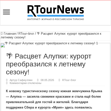
Главная
/
RTour-блог
/
🌴 Расцвет Алупки: курорт преобразился к
летнему сезону!
🌴 Расцвет Алупки: курорт
преобразился к летнему
сезону!
Артур Сафиуллин
08.05.2026
RTour-блог
к
Комментарии
отключены
записи
🌴
К новому туристическому сезону южная жемчужина Крыма
Расцвет
Алупки:
— Алупка — засияла свежими красками и стала ещё более
курорт
преобразился
привлекательной для гостей и жителей. Благодаря
к
летнему
поддержке Сбера и курорта «Мрия» здесь появились
сезону!