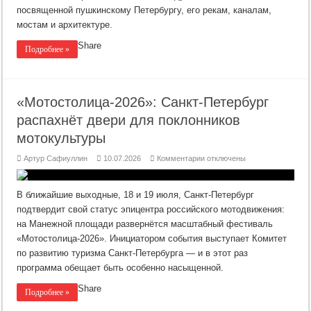
новый
посвященной пушкинскому Петербургу, его рекам, каналам,
пушкинский
маршрут
мостам и архитектуре.
по
рекам
и
Share
Подробнее »
каналам
Петербурга
«Мотостолица‑2026»: Санкт‑Петербург
распахнёт двери для поклонников
мотокультуры
к
Артур Сафиуллин
10.07.2026
Комментарии
отключены
записи
«Мотостолица‑2026»:
Санкт‑Петербург
распахнёт
В ближайшие выходные, 18 и 19 июля, Санкт‑Петербург
двери
для
подтвердит свой статус эпицентра российского мотодвижения:
поклонников
на Манежной площади развернётся масштабный фестиваль
мотокультуры
«Мотостолица‑2026». Инициатором события выступает Комитет
по развитию туризма Санкт‑Петербурга — и в этот раз
программа обещает быть особенно насыщенной.
Share
Подробнее »