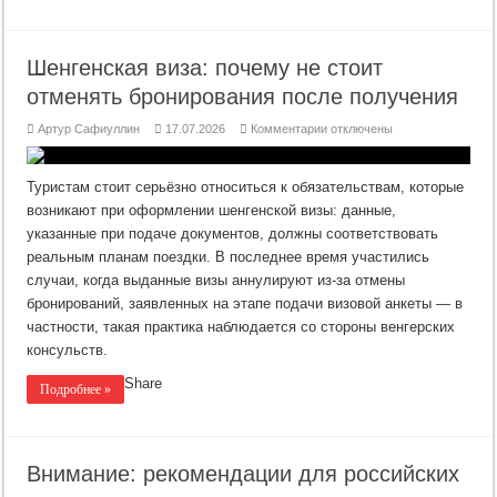
Шенгенская виза: почему не стоит
отменять бронирования после получения
к
Артур Сафиуллин
17.07.2026
Комментарии
отключены
записи
Шенгенская
виза:
почему
Туристам стоит серьёзно относиться к обязательствам, которые
не
стоит
возникают при оформлении шенгенской визы: данные,
отменять
указанные при подаче документов, должны соответствовать
бронирования
после
реальным планам поездки. В последнее время участились
получения
случаи, когда выданные визы аннулируют из‑за отмены
бронирований, заявленных на этапе подачи визовой анкеты — в
частности, такая практика наблюдается со стороны венгерских
консульств.
Share
Подробнее »
Внимание: рекомендации для российских