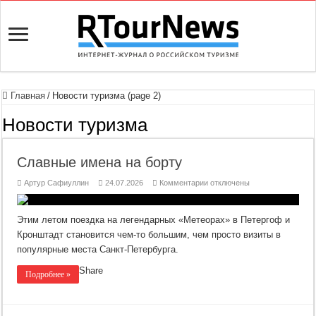
Главная
/
Новости туризма (page 2)
Новости туризма
Славные имена на борту
к
Артур Сафиуллин
24.07.2026
Комментарии
отключены
записи
Славные
имена
на
Этим летом поездка на легендарных «Метеорах» в Петергоф и
борту
Кронштадт становится чем-то большим, чем просто визиты в
популярные места Санкт-Петербурга.
Share
Подробнее »