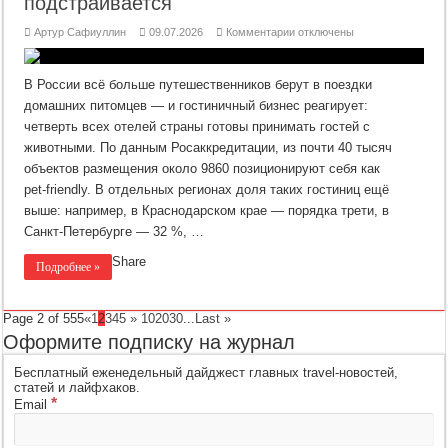
подстраивается
к
Артур Сафиуллин
09.07.2026
Комментарии
отключены
записи
Отели
pet‑friendly:
спрос
В России всё больше путешественников берут в поездки
растёт,
рынок
домашних питомцев — и гостиничный бизнес реагирует:
подстраивается
четверть всех отелей страны готовы принимать гостей с
животными. По данным Росаккредитации, из почти 40 тысяч
объектов размещения около 9860 позиционируют себя как
pet‑friendly. В отдельных регионах доля таких гостиниц ещё
выше: например, в Краснодарском крае — порядка трети, в
Санкт‑Петербурге — 32 %, …
Share
Подробнее »
Page 2 of 555
«
1
2
3
4
5
»
10
20
30
...
Last »
Оформите подписку на журнал
Бесплатный еженедельный дайджест главных travel-новостей,
статей и лайфхаков.
*
Email