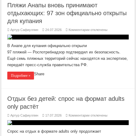
Пляжи Анапы вновь принимают
отдыхающих: 97 зон официально открыты
для купания
к
Артур Сафиуллин
24.07.2026
Комментарии
отключены
записи
Пляжи
Анапы
вновь
В Анапе для купания официально открыли
принимают
отдыхающих:
97 пляжей — Роспотребнадзор подтвердил их безопасность.
97
Ещё семь пляжных территорий сейчас находятся на экспертизе,
зон
официально
передаёт пресс‑служба правительства РФ.
открыты
для
купания
Share
Подробнее »
Отдых без детей: спрос на формат adults
only растёт
к
Артур Сафиуллин
17.07.2026
Комментарии
отключены
записи
Отдых
без
детей:
Спрос на отдых в формате adults only продолжает
спрос