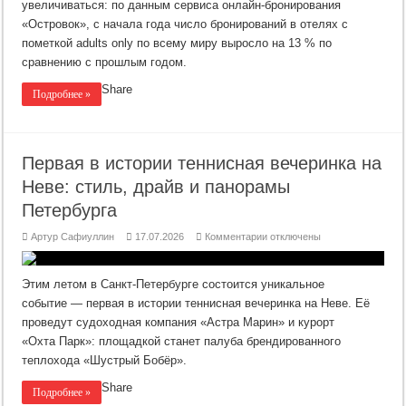
на
увеличиваться: по данным сервиса онлайн‑бронирования
формат
«Островок», с начала года число бронирований в отелях с
adults
only
пометкой adults only по всему миру выросло на 13 % по
растёт
сравнению с прошлым годом.
Share
Подробнее »
Первая в истории теннисная вечеринка на
Неве: стиль, драйв и панорамы
Петербурга
к
Артур Сафиуллин
17.07.2026
Комментарии
отключены
записи
Первая
в
истории
Этим летом в Санкт‑Петербурге состоится уникальное
теннисная
вечеринка
событие — первая в истории теннисная вечеринка на Неве. Её
на
проведут судоходная компания «Астра Марин» и курорт
Неве:
стиль,
«Охта Парк»: площадкой станет палуба брендированного
драйв
и
теплохода «Шустрый Бобёр».
панорамы
Петербурга
Share
Подробнее »