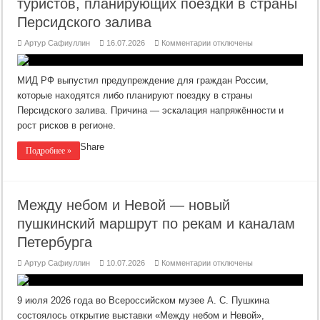
туристов, планирующих поездки в страны
Персидского залива
к
Артур Сафиуллин
16.07.2026
Комментарии
отключены
записи
Внимание:
рекомендации
для
МИД РФ выпустил предупреждение для граждан России,
российских
туристов,
которые находятся либо планируют поездку в страны
планирующих
Персидского залива. Причина — эскалация напряжённости и
поездки
в
рост рисков в регионе.
страны
Персидского
залива
Share
Подробнее »
Между небом и Невой — новый
пушкинский маршрут по рекам и каналам
Петербурга
к
Артур Сафиуллин
10.07.2026
Комментарии
отключены
записи
Между
небом
и
9 июля 2026 года во Всероссийском музее А. С. Пушкина
Невой
—
состоялось открытие выставки «Между небом и Невой»,