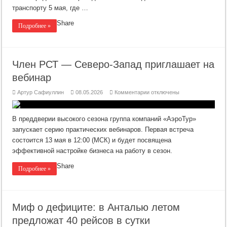
транспорту 5 мая, где …
Share
Подробнее »
Член РСТ — Северо-Запад приглашает на
вебинар
к
Артур Сафиуллин
08.05.2026
Комментарии
отключены
записи
Член
РСТ
—
В преддверии высокого сезона группа компаний «АэроТур»
Северо-
Запад
запускает серию практических вебинаров. Первая встреча
приглашает
состоится 13 мая в 12:00 (МСК) и будет посвящена
на
вебинар
эффективной настройке бизнеса на работу в сезон.
Share
Подробнее »
Миф о дефиците: в Анталью летом
предложат 40 рейсов в сутки