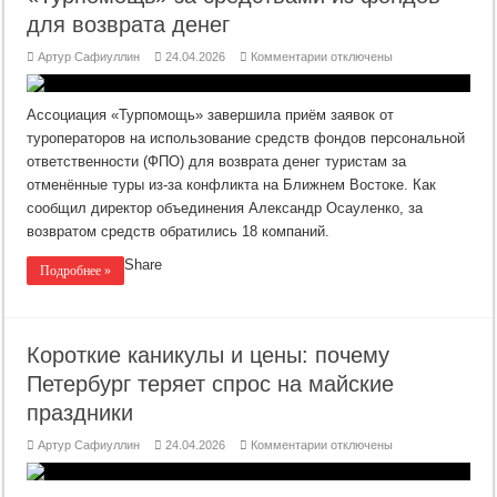
для возврата денег
к
Артур Сафиуллин
24.04.2026
Комментарии
отключены
записи
18
туроператоров
обратились
Ассоциация «Турпомощь» завершила приём заявок от
в
«Турпомощь»
туроператоров на использование средств фондов персональной
за
ответственности (ФПО) для возврата денег туристам за
средствами
из
отменённые туры из-за конфликта на Ближнем Востоке. Как
фондов
для
сообщил директор объединения Александр Осауленко, за
возврата
денег
возвратом средств обратились 18 компаний.
Share
Подробнее »
Короткие каникулы и цены: почему
Петербург теряет спрос на майские
праздники
к
Артур Сафиуллин
24.04.2026
Комментарии
отключены
записи
Короткие
каникулы