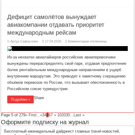
Дефицит самолётов вынуждает
авиакомпании отдавать приоритет
международным рейсам
к
Артур Сафиуллин
17.04.2026
Комментарии
отключены
записи
Дефицит
самолётов
вынуждает
Из-за нехватки авиалайнеров российские авиаперевозчики
авиакомпании
отдавать
вынуждены перераспределять свой парк, отдавая предпочтение
приоритет
более рентабельным международным направлениям в ущерб
международным
рейсам
внутренним маршрутам. Это приводит к заметному сокращению
объёмов перевозок по России, что вызывает обеспокоенность в
Российском союзе туриндустрии.
Share
Подробнее »
Page 5 of 279
« First
...
«
3
4
5
6
7
»
10
20
30
...
Last »
Оформите подписку на журнал
Бесплатный еженедельный дайджест главных travel-новостей,