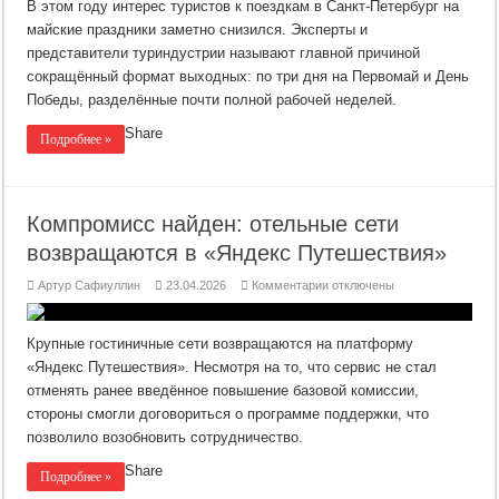
и
В этом году интерес туристов к поездкам в Санкт-Петербург на
цены:
почему
майские праздники заметно снизился. Эксперты и
Петербург
представители туриндустрии называют главной причиной
теряет
спрос
сокращённый формат выходных: по три дня на Первомай и День
на
майские
Победы, разделённые почти полной рабочей неделей.
праздники
Share
Подробнее »
Компромисс найден: отельные сети
возвращаются в «Яндекс Путешествия»
к
Артур Сафиуллин
23.04.2026
Комментарии
отключены
записи
Компромисс
найден:
отельные
Крупные гостиничные сети возвращаются на платформу
сети
возвращаются
«Яндекс Путешествия». Несмотря на то, что сервис не стал
в
отменять ранее введённое повышение базовой комиссии,
«Яндекс
Путешествия»
стороны смогли договориться о программе поддержки, что
позволило возобновить сотрудничество.
Share
Подробнее »