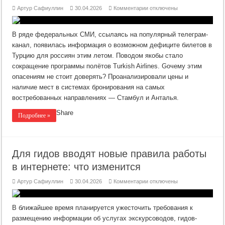
к
Артур Сафиуллин
30.04.2026
Комментарии
отключены
записи
Миф
о
дефиците:
В ряде федеральных СМИ, ссылаясь на популярный телеграм-
в
Анталью
канал, появилась информация о возможном дефиците билетов в
летом
Турцию для россиян этим летом. Поводом якобы стало
предложат
40
сокращение программы полётов Turkish Airlines. Gочему этим
рейсов
в
опасениям не стоит доверять? Проанализировали цены и
сутки
наличие мест в системах бронирования на самых
востребованных направлениях — Стамбул и Анталья.
Share
Подробнее »
Для гидов вводят новые правила работы
в интернете: что изменится
к
Артур Сафиуллин
30.04.2026
Комментарии
отключены
записи
Для
гидов
вводят
В ближайшее время планируется ужесточить требования к
новые
правила
размещению информации об услугах экскурсоводов, гидов-
работы