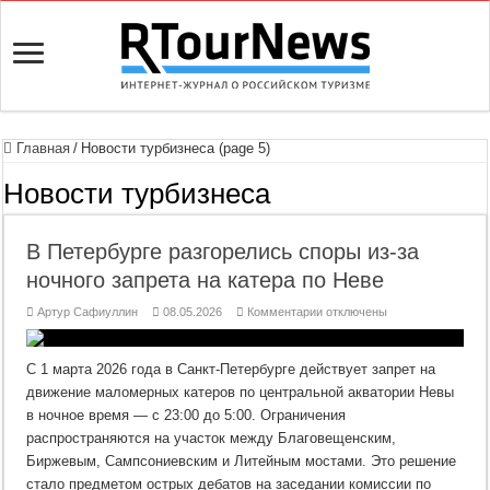
Главная
/
Новости турбизнеса (page 5)
Новости турбизнеса
В Петербурге разгорелись споры из-за
ночного запрета на катера по Неве
к
Артур Сафиуллин
08.05.2026
Комментарии
отключены
записи
В
Петербурге
разгорелись
С 1 марта 2026 года в Санкт-Петербурге действует запрет на
споры
из-
движение маломерных катеров по центральной акватории Невы
за
в ночное время — с 23:00 до 5:00. Ограничения
ночного
запрета
распространяются на участок между Благовещенским,
на
катера
Биржевым, Сампсониевским и Литейным мостами. Это решение
по
Неве
стало предметом острых дебатов на заседании комиссии по