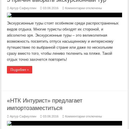
к
Артур Сафиуллин
03.06.2016
Комментарии
отключены
записи
5
причин
выбрать
Экскурсионные туры стоят особняком среди распространенных
экскурсионный
тур
видов отдыха. Многие туристы обходят их стороной, и
абсолютно зря. Экскурсионные туры – это великолепная
возможность посвятить отпуск насыщенному и интересному
путешествию по выбранной стране или даже по нескольким
сразу вместо того, чтобы лениво тюленить на пляже. Такой
отдых точно захочется повторить!
Подробнее »
«НТК Интурист» предлагает
импортозаместиться
к
Артур Сафиуллин
03.06.2016
Комментарии
отключены
записи
«НТК
Интурист»