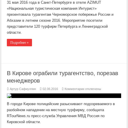
предлагает
31 мая 2016 года в Санкт-Петербурге в отеле AZIMUT
импортозаместиться
«Национальная туристическая компания Интурист»
презентовала турагентам Черноморское побережье России и
Абхазии в летнем сезоне 2016. Мероприятие посетили
представители 120 турфирм Петербурга и Ленинградской
области.
Подробнее »
В Кирове ограбили турагентство, порезав
менеджеров
к
Артур Сафиуллин
02.06.2016
Комментарии
отключены
записи
В
Кирове
ограбили
В городе Кирове полицейские разыскивают подозреваемого в
турагентство,
порезав
разбойном нападении на местную турфирму, сообщила
менеджеров
RTourNews.ru пресс-служба Управления МВД Россия по
Кировской области.