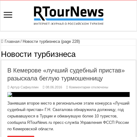
Главная
/
Новости турбизнеса (page 228)
Новости турбизнеса
В Кемерове «лучший судебный пристав»
разыскала беглую турмошенницу
к
Артур Сафиуллин
08.06.2016
Комментарии
отключены
записи
В
Кемерове
«лучший
Занявшая второе место в региональном этапе конкурса «Лучший
судебный
пристав»
судебный пристав» Г.Н. Сваталова обнаружила должницу, год
разыскала
скрывавшуюся в Турции и обманувшую более 10 туристов,
беглую
турмошенницу
сообщила RTourNews.ru пресс-служба Управления ФССП России
по Кемеровской области.