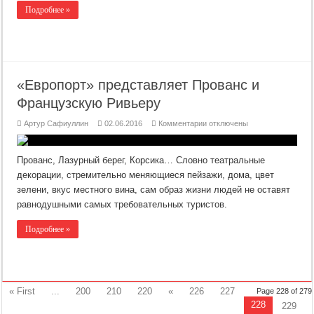
Подробнее »
«Европорт» представляет Прованс и
Французскую Ривьеру
к
Артур Сафиуллин
02.06.2016
Комментарии
отключены
записи
«Европорт»
представляет
Прованс
Прованс, Лазурный берег, Корсика… Словно театральные
и
Французскую
декорации, стремительно меняющиеся пейзажи, дома, цвет
Ривьеру
зелени, вкус местного вина, сам образ жизни людей не оставят
равнодушными самых требовательных туристов.
Подробнее »
« First
...
200
210
220
«
226
227
Page 228 of 279
228
229