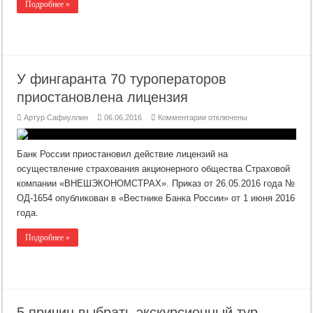
Подробнее »
У фингаранта 70 туроператоров
приостановлена лицензия
к
Артур Сафиуллин
06.06.2016
Комментарии
отключены
записи
У
фингаранта
70
Банк России приостановил действие лицензий на
туроператоров
приостановлена
осуществление страхования акционерного общества Страховой
лицензия
компании «ВНЕШЭКОНОМСТРАХ». Приказ от 26.05.2016 года №
ОД-1654 опубликован в «Вестнике Банка России» от 1 июня 2016
года.
Подробнее »
5 причин выбрать экскурсионный тур