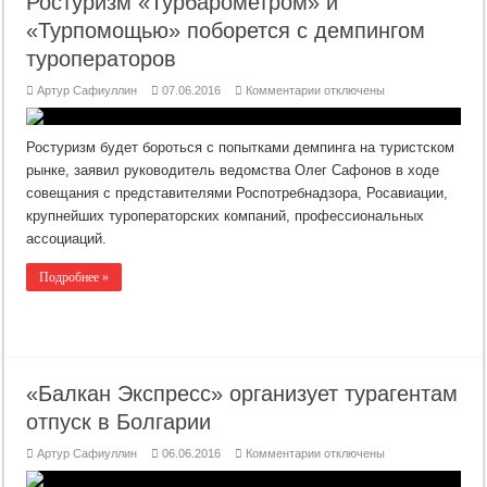
Ростуризм «Турбарометром» и
«Турпомощью» поборется с демпингом
туроператоров
к
Артур Сафиуллин
07.06.2016
Комментарии
отключены
записи
Ростуризм
«Турбарометром»
и
Ростуризм будет бороться с попытками демпинга на туристском
«Турпомощью»
поборется
рынке, заявил руководитель ведомства Олег Сафонов в ходе
с
совещания с представителями Роспотребнадзора, Росавиации,
демпингом
туроператоров
крупнейших туроператорских компаний, профессиональных
ассоциаций.
Подробнее »
«Балкан Экспресс» организует турагентам
отпуск в Болгарии
к
Артур Сафиуллин
06.06.2016
Комментарии
отключены
записи
«Балкан