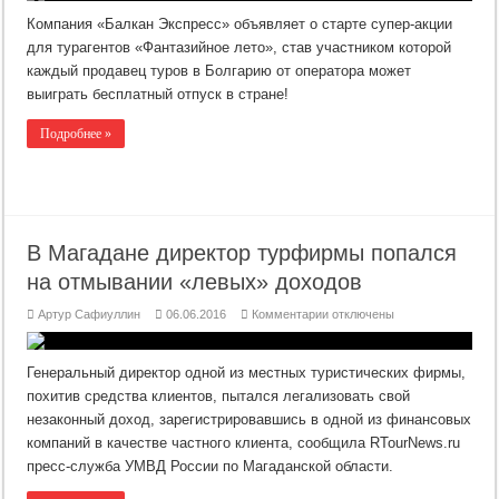
Экспресс»
организует
Компания «Балкан Экспресс» объявляет о старте супер-акции
турагентам
отпуск
для турагентов «Фантазийное лето», став участником которой
в
каждый продавец туров в Болгарию от оператора может
Болгарии
выиграть бесплатный отпуск в стране!
Подробнее »
В Магадане директор турфирмы попался
на отмывании «левых» доходов
к
Артур Сафиуллин
06.06.2016
Комментарии
отключены
записи
В
Магадане
директор
Генеральный директор одной из местных туристических фирмы,
турфирмы
попался
похитив средства клиентов, пытался легализовать свой
на
незаконный доход, зарегистрировавшись в одной из финансовых
отмывании
«левых»
компаний в качестве частного клиента, сообщила RTourNews.ru
доходов
пресс-служба УМВД России по Магаданской области.