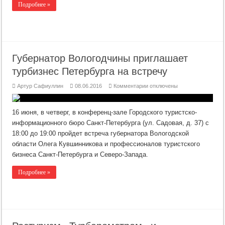
Подробнее »
Губернатор Вологодчины приглашает
турбизнес Петербурга на встречу
к
Артур Сафиуллин
08.06.2016
Комментарии
отключены
записи
Губернатор
Вологодчины
приглашает
16 июня, в четверг, в конференц-зале Городского туристско-
турбизнес
Петербурга
информационного бюро Санкт-Петербурга (ул. Садовая, д. 37) с
на
18:00 до 19:00 пройдет встреча губернатора Вологодской
встречу
области Олега Кувшинникова и профессионалов туристского
бизнеса Санкт-Петербурга и Северо-Запада.
Подробнее »