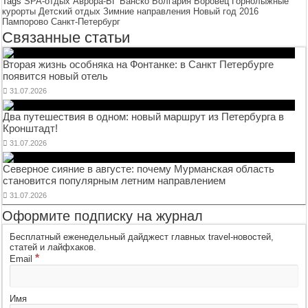
Tags
SPA-отдых
Аврора-БГ
Банско
Болгария
Боровец
Горнолыжные
курорты
Детский отдых
Зимние направления
Новый год 2016
Пампорово
Санкт-Петербург
Связанные статьи
Вторая жизнь особняка на Фонтанке: в Санкт Петербурге
появится новый отель
31.07.2026
Два путешествия в одном: новый маршрут из Петербурга в
Кронштадт!
31.07.2026
Северное сияние в августе: почему Мурманская область
становится популярным летним направлением
31.07.2026
Оформите подписку на журнал
Бесплатный еженедельный дайджест главных travel-новостей,
статей и лайфхаков.
*
Email
Имя