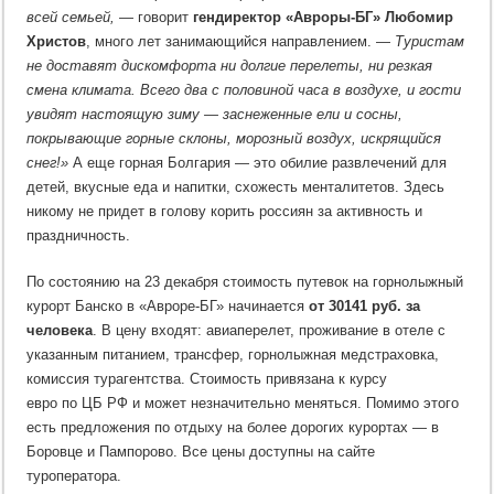
всей семьей,
— говорит
гендиректор «Авроры-БГ» Любомир
Христов
, много лет занимающийся направлением. —
Туристам
не доставят дискомфорта ни долгие перелеты, ни резкая
смена климата. Всего два с половиной часа в воздухе, и гости
увидят настоящую зиму — заснеженные ели и сосны,
покрывающие горные склоны, морозный воздух, искрящийся
снег!»
А еще горная Болгария — это обилие развлечений для
детей, вкусные еда и напитки, схожесть менталитетов. Здесь
никому не придет в голову корить россиян за активность и
праздничность.
По состоянию на 23 декабря стоимость путевок на горнолыжный
курорт Банско в «Авроре-БГ» начинается
от 30141 руб. за
человека
. В цену входят: авиаперелет, проживание в отеле с
указанным питанием, трансфер, горнолыжная медстраховка,
комиссия турагентства. Стоимость привязана к курсу
евро по ЦБ РФ и может незначительно меняться. Помимо этого
есть предложения по отдыху на более дорогих курортах — в
Боровце и Пампорово. Все цены доступны на сайте
туроператора.