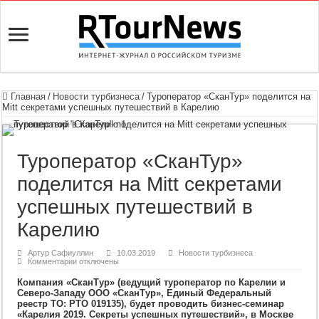
Главная
/
Новости турбизнеса
/
Туроператор «СканТур» поделится на
Mitt секретами успешных путешествий в Карелию
Туроператор «СканТур»
поделится на Mitt секретами
успешных путешествий в
Карелию
Артур Сафиуллин
10.03.2019
Новости турбизнеса
к
Комментарии
отключены
записи
Туроператор
Компания «СканТур» (ведущий туроператор по Карелии и
«СканТур»
Северо-Западу ООО «СканТур», Единый Федеральный
поделится
реестр ТО: РТО 019135), будет проводить бизнес-семинар
на
Mitt
«Карелия 2019. Секреты успешных путешествий», в Москве