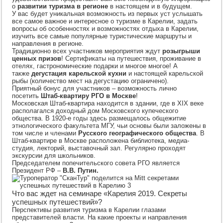
о
развитии туризма в регионе
в настоящем и в будущем.
У вас будет уникальная возможность из первых уст услышать
все самое важное и интересное о туризме в Карелии, задать
вопросы об особенностях и возможностях отдыха в Карелии,
изучить все самые популярные туристические маршруты и
направления в регионе.
Традиционно всех участников мероприятия ждут
розыгрыши
ценных призов
! Сертификаты на путешествия, проживание в
отелях, гастрономические подарки и многое многое! А
также
дегустация карельской кухни
и настоящей карельской
рыбы (количество мест на дегустацию ограничено).
Приятный бонус для участников – возможность лично
посетить
Штаб-квартиру РГО в Москве
!
Московская Штаб-квартира находится в здании, где в XIX веке
располагался доходный дом Московского купеческого
общества. В 1920-е годы здесь размещалось общежитие
этнологического факультета МГУ, чьи основы были заложены в
том числе и членами
Русского географического общества
. В
Штаб-квартире в Москве расположена библиотека, медиа-
студия, лекторий, выставочный зал. Регулярно проходят
экскурсии для школьников.
Председателем попечительского совета РГО является
Президент РФ –
В.В. Путин.
Что вас ждет на семинаре «Карелия 2019. Секреты
успешных путешествий»?
Перспективы развития туризма в Карелии глазами
представителей власти. На какие проекты и направления