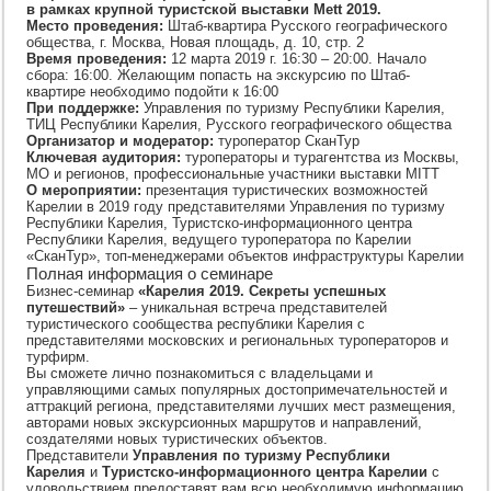
секретами
в рамках крупной туристской выставки Mett 2019.
успешных
Место проведения:
Штаб-квартира Русского географического
путешествий
общества, г. Москва, Новая площадь, д. 10, стр. 2
в
Карелию
Время проведения:
12 марта 2019 г. 16:30 – 20:00. Начало
сбора: 16:00. Желающим попасть на экскурсию по Штаб-
квартире необходимо подойти к 16:00
При поддержке:
Управления по туризму Республики Карелия,
ТИЦ Республики Карелия, Русского географического общества
Организатор и модератор:
туроператор СканТур
Ключевая аудитория:
туроператоры и турагентства из Москвы,
МО и регионов, профессиональные участники выставки MITT
О мероприятии:
презентация туристических возможностей
Карелии в 2019 году представителями Управления по туризму
Республики Карелия, Туристско-информационного центра
Республики Карелия, ведущего туроператора по Карелии
«СканТур», топ-менеджерами объектов инфраструктуры Карелии
Полная информация о семинаре
Бизнес-семинар
«Карелия 2019. Секреты успешных
путешествий»
– уникальная встреча представителей
туристического сообщества республики Карелия с
представителями московских и региональных туроператоров и
турфирм.
Вы сможете лично познакомиться с владельцами и
управляющими самых популярных достопримечательностей и
аттракций региона, представителями лучших мест размещения,
авторами новых экскурсионных маршрутов и направлений,
создателями новых туристических объектов.
Представители
Управления по туризму Республики
Карелия
и
Туристско-информационного центра Карелии
с
удовольствием предоставят вам всю необходимую информацию