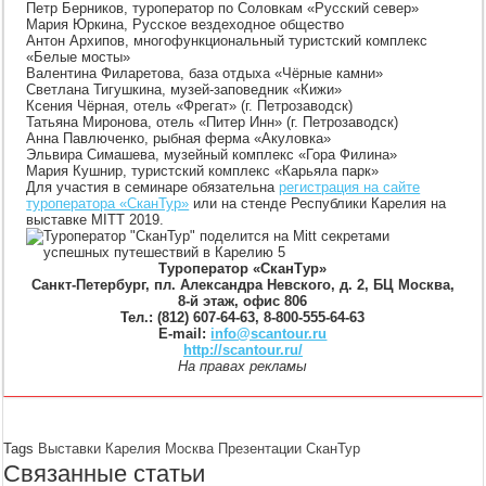
Петр Берников, туроператор по Соловкам «Русский север»
Мария Юркина, Русское вездеходное общество
Антон Архипов, многофункциональный туристский комплекс
«Белые мосты»
Валентина Филаретова, база отдыха «Чёрные камни»
Светлана Тигушкина, музей-заповедник «Кижи»
Ксения Чёрная, отель «Фрегат» (г. Петрозаводск)
Татьяна Миронова, отель «Питер Инн» (г. Петрозаводск)
Анна Павлюченко, рыбная ферма «Акуловка»
Эльвира Симашева, музейный комплекс «Гора Филина»
Мария Кушнир, туристский комплекс «Карьяла парк»
Для участия в семинаре обязательна
регистрация на сайте
туроператора «СканТур»
или на стенде Республики Карелия на
выставке MITT 2019.
Туроператор «СканТур»
Санкт-Петербург, пл. Александра Невского, д. 2, БЦ Москва,
8-й этаж, офис 806
Тел.: (812) 607-64-63, 8-800-555-64-63
E-mail:
info@scantour.ru
http://scantour.ru/
На правах рекламы
Tags
Выставки
Карелия
Москва
Презентации
СканТур
Связанные статьи