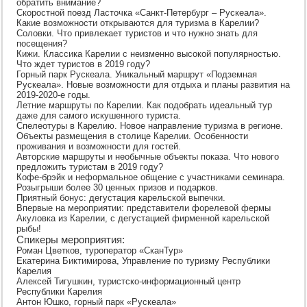
обратить внимание?
Скоростной поезд Ласточка «Санкт-Петербург – Рускеала».
Какие возможности открываются для туризма в Карелии?
Соловки. Что привлекает туристов и что нужно знать для
посещения?
Кижи. Классика Карелии с неизменно высокой популярностью.
Что ждет туристов в 2019 году?
Горный парк Рускеала. Уникальный маршрут «Подземная
Рускеала». Новые возможности для отдыха и планы развития на
2019-2020-е годы.
Летние маршруты по Карелии. Как подобрать идеальный тур
даже для самого искушенного туриста.
Спелеотуры в Карелию. Новое направление туризма в регионе.
Объекты размещения в столице Карелии. Особенности
проживания и возможности для гостей.
Авторские маршруты и необычные объекты показа. Что нового
предложить туристам в 2019 году?
Кофе-брэйк и неформальное общение с участниками семинара.
Розыгрыши более 30 ценных призов и подарков.
Приятный бонус: дегустация карельской выпечки.
Впервые на мероприятии: представители форелевой фермы
Акуловка из Карелии, с дегустацией фирменной карельской
рыбы!
Спикеры мероприятия:
Роман Цветков, туроператор «СканТур»
Екатерина Биктимирова, Управление по туризму Республики
Карелия
Алексей Тигушкин, туристско-информационный центр
Республики Карелия
Антон Юшко, горный парк «Рускеала»