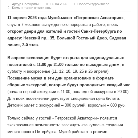
Артур Сафиуллин
06.04.2026
Новости турбизнеса
к
Комментарии
отключены
записи
Музей-
11 апреля 2026 года
Музей-макет «Петровская Акватория»
,
макет
«Петровская
спустя 7 месяцев вынужденного перерыва в работе, вновь
Акватория»
начинает
откроет двери для жителей и гостей Санкт-Петербурга по
работу в
Большом
адресу: Невский пр., 35, Большой Гостиный Двор, Садовая
Гостином
линия, 2-й этаж.
Дворе
в
режиме
технического
В апреле экспозиция будет открыта для индивидуальных
тестирования
посетителей с 11:00 до 21:00 только по выходным дням
, в
субботу и воскресенье (11, 12, 18, 19, 25 и 26 апреля).
Посещение музея в эти дни организовано в формате
сборных экскурсий, которые будут проводиться каждый час
(начало первой экскурсии в 11:00, последней экскурсии в 20:00).
Для всех посетителей действует специальная цена билета.
Детский билет с экскурсией – 300 рублей, взрослый – 600 руб.
Только сейчас у гостей «Петровской Акватории» появится
эксклюзивная возможность: заглянуть «за кулисы» создания
миниатюрного Петербурга. Музей работает в режиме