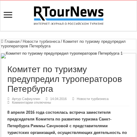
Главная
/
Новости турбизнеса
/
Комитет по туризму предупредил
туроператоров Петербурга
Комитет по туризму
предупредил туроператоров
Петербурга
Артур Сафиуллин
14.04.2016
Новости турбизнеса
к
Комментарии
отключены
записи
Комитет
8 апреля 2016 года состоялась встреча заместителя
по
туризму
председателя Комитета по развитию туризма Санкт-
предупредил
туроператоров
Петербурга Риммы Сачуновой с представителями
Петербурга
туристских организаций, осуществляющих деятельность по