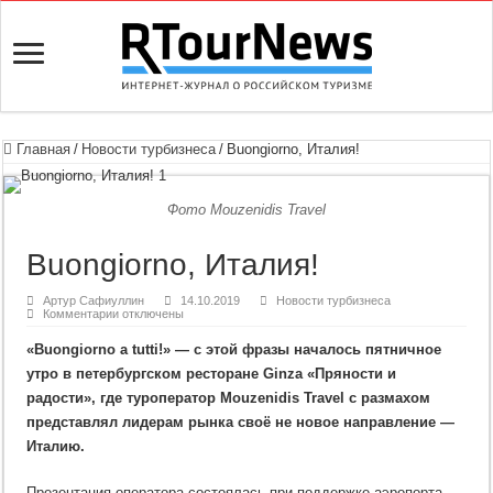
Главная
/
Новости турбизнеса
/
Buongiorno, Италия!
Фото Mouzenidis Travel
Buongiorno, Италия!
Артур Сафиуллин
14.10.2019
Новости турбизнеса
к
Комментарии
отключены
записи
Buongiorno,
«Buongiorno a tutti!» — с этой фразы началось пятничное
Италия!
утро в петербургском ресторане Ginza «Пряности и
радости», где туроператор Mouzenidis Travel с размахом
представлял лидерам рынка своё не новое направление —
Италию.
Презентация оператора состоялась при поддержке аэропорта