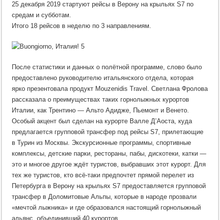
25 декабря 2019 стартуют рейсы в Верону на крыльях S7 по
средам и субботам.
Итого 18 рейсов в неделю по 3 направлениям.
После статистики и данных о полётной программе, слово было
предоставлено руководителю итальянского отдела, которая
ярко презентовала продукт Mouzenidis Travel. Светлана Фролова
рассказала о преимуществах таких горнолыжных курортов
Италии, как Трентино — Альто Адидже, Пьемонт и Венето.
Особый акцент был сделан на курорте Валле Д’Аоста, куда
предлагается групповой трансфер под рейсы S7, прилетающие
в Турин из Москвы. Экскурсионные программы, спортивные
комплексы, детские парки, рестораны, пабы, дискотеки, катки —
это и многое другое ждёт туристов, выбравших этот курорт. Для
тех же туристов, кто всё-таки предпочтет прямой перелет из
Петербурга в Верону на крыльях S7 предоставляется групповой
трансфер в Доломитовые Альпы, которые в народе прозвали
«мечтой лыжника» и где образовался настоящий горнолыжный
альянс, объединивший 40 курортов.