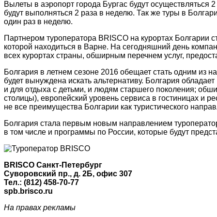
Вылеты в аэропорт города Бургас будут осуществляться 2 
будут выполняться 2 раза в неделю. Так же туры в Болга
один раз в неделю.
Партнером туроператора BRISCO на курортах Болгарии ста
которой находиться в Варне. На сегодняшний день комп
всех курортах страны, обширным перечнем услуг, предос
Болгария в летнем сезоне 2016 обещает стать одним из н
будет вынуждена искать альтернативу. Болгария обладает
и для отдыха с детьми, и людям старшего поколения; обши
столицы), европейский уровень сервиса в гостиницах и р
не все преимущества Болгарии как туристического направ
Болгария стала первым новым направлением туроператор
в том числе и программы по России, которые будут пред
BRISCO Санкт-Петербург
Суворовский пр., д. 2Б, офис 307
Тел.: (812) 458-70-77
spb.brisco.ru
На правах рекламы