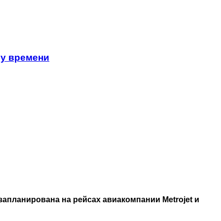
му времени
апланирована на рейсах авиакомпании Metrojet и