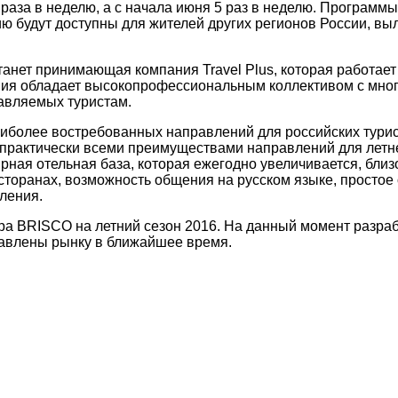
раза в неделю, а с начала июня 5 раз в неделю. Программы
рию будут доступны для жителей других регионов России, в
нет принимающая компания Travel Plus, которая работает 
ания обладает высокопрофессиональным коллективом с мно
тавляемых туристам.
аиболее востребованных направлений для российских турис
 практически всеми преимуществами направлений для летне
рная отельная база, которая ежегодно увеличивается, близо
есторанах, возможность общения на русском языке, просто
ления.
а BRISCO на летний сезон 2016. На данный момент разра
ставлены рынку в ближайшее время.