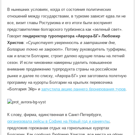
В нынешних условиях, когда от состояния политических
отношений между государствами, в туризме зависит едва ли не
все, визит главы Ростуризма и его итоги были воспринят
представителями болгарского турбизнеса как «зеленый свет».
Говорит
гендиректор туроператора «Аврора-БГ» Любомир
Христов
:
«Существует уверенность в завтрашнем дне,
Болгарию точно не закроют»
. Потому руководитель турфирмы,
как и власти Болгарии, строит далеко идущие планы на летний
сезон. И если чиновники намерены уделить повышенное
внимание продвижению турпродукта страны на российском
рынке и далее по списку, «Аврора-БГ» уже заготовила полетную
программу на курорты Болгарии на крыльях перевозчика
«Болгария Эйр» и
запустила акцию раннего бронирования туров
.
К слову, фирма, единственная в Санкт-Петербурге,
организовала рейсы в Софию на Новый год и каникулы
,
предложив горожанам отдых на горнолыжных курортах
Болгарии. Как сообщил Любомир Христов, все места на обоих