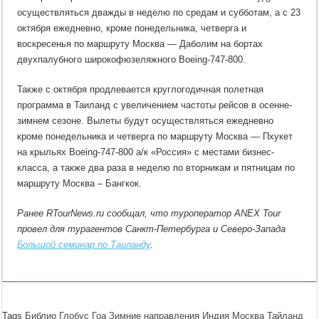
осуществляться дважды в неделю по средам и субботам, а с 23
октября ежедневно, кроме понедельника, четверга и
воскресенья по маршруту Москва — Даболим на бортах
двухпалубного широкофюзеляжного Boeing-747-800.
Также с октября продлевается круглогодичная полетная
программа в Таиланд с увеличением частоты рейсов в осенне-
зимнем сезоне. Вылеты будут осуществляться ежедневно
кроме понедельника и четверга по маршруту Москва — Пхукет
на крыльях Boeing-747-800 а/к «Россия» с местами бизнес-
класса, а также два раза в неделю по вторникам и пятницам по
маршруту Москва – Бангкок.
Ранее RTourNews.ru сообщал, что туроператор ANEX Tour
провел для турагентов Санкт-Петербурга и Северо-Запада
Большой семинар по Таиланду
.
Tags
Библио Глобус
Гоа
Зимние направления
Индия
Москва
Тайланд