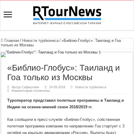
Главная
/
Новости турбизнеса
/
«Библио-Глобус»: Таиланд и Гоа
только из Москвы
«Библио-Глобус»: Таиланд и
Гоа только из Москвы
Артур Сафиуллин
24.09.2018
Новости турбизнеса
к
Комментарии
отключены
записи
«Библио-
Туроператор представил полетные программы в Таиланд и
Глобус»:
Таиланд
Индию на осенне-зимний сезон 2018/2019 гг.
и
Гоа
только
Как сообщили в пресс-службе «Библио-Глобус», собственная
из
Москвы
полетная программа компании по направлению Гоа cтартует с 3
октября на крыльях авиакомпании «Россия». Вылеты будут