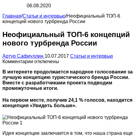
06.08.2020
Главная
/
Статьи и интервью
/
Неофициальный ТОП-6
концепций нового турбренда России
Неофициальный ТОП-6 концепций
нового турбренда России
Артур Сафиуллин
10.07.2017
Статьи и интервью
к
Комментарии
отключены
записи
В интернете продолжается народное голосование за
Неофициальный
лучшую концепцию туристического бренда России.
ТОП-6
Вместе с разработчиками проекта подводим
концепций
промежуточные итоги.
нового
турбренда
России
На первом месте, получив 24,1 % голосов, находится
концепция «Увидеть больше».
Идея концепции заключается в том, что наша страна еще