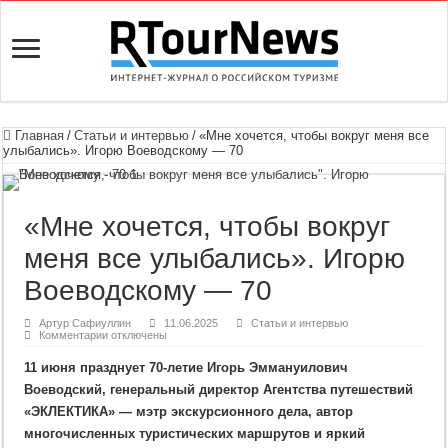
Главная
/
Статьи и интервью
/
«Мне хочется, чтобы вокруг меня все
улыбались». Игорю Воеводскому — 70
«Мне хочется, чтобы вокруг
меня все улыбались». Игорю
Воеводскому — 70
Артур Сафиуллин
11.06.2025
Статьи и интервью
к
Комментарии
отключены
записи
«Мне
11 июня празднует 70-летие Игорь Эммануилович
хочется,
чтобы
Воеводский, генеральный директор Агентства путешествий
вокруг
меня
«ЭКЛЕКТИКА» — мэтр экскурсионного дела, автор
все
улыбались».
многочисленных туристических маршрутов и яркий
Игорю