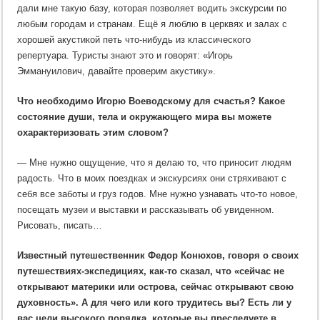
дали мне такую базу, которая позволяет водить экскурсии по
любым городам и странам. Ещё я люблю в церквях и залах с
хорошей акустикой петь что-нибудь из классического
репертуара. Туристы знают это и говорят: «Игорь
Эммануилович, давайте проверим акустику».
Что необходимо Игорю Воеводскому для счастья? Какое
состояние души, тела и окружающего мира вы можете
охарактеризовать этим словом?
— Мне нужно ощущение, что я делаю то, что приносит людям
радость. Что в моих поездках и экскурсиях они стряхивают с
себя все заботы и груз годов. Мне нужно узнавать что-то новое,
посещать музеи и выставки и рассказывать об увиденном.
Рисовать, писать…
Известный путешественник Федор Конюхов, говоря о своих
путешествиях-экспедициях, как-то сказал, что «сейчас не
открывают материки или острова, сейчас открывают свою
духовность». А для чего или кого трудитесь вы? Есть ли у
вас цели высокого порядка, которые вы преследуете в