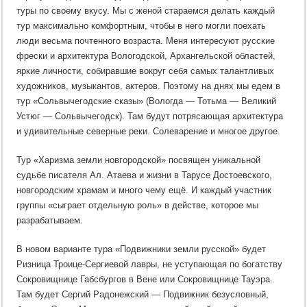
туры по своему вкусу. Мы с женой стараемся делать каждый
тур максимально комфортным, чтобы в него могли поехать
люди весьма почтенного возраста. Меня интересуют русские
фрески и архитектура Вологодской, Архангельской областей,
яркие личности, собиравшие вокруг себя самых талантливых
художников, музыкантов, актеров. Поэтому на днях мы едем в
тур «Сольвычегодские сказы» (Вологда — Тотьма — Великий
Устюг — Сольвычегодск). Там будут потрясающая архитектура
и удивительные северные реки. Солеварение и многое другое.
Тур «Харизма земли новгородской» посвящен уникальной
судьбе писателя Ал. Атаева и жизни в Тарусе Достоевского,
новгородским храмам и много чему ещё. И каждый участник
группы «сыграет отдельную роль» в действе, которое мы
разрабатываем.
В новом варианте тура «Подвижники земли русской» будет
Ризница Троице-Сергиевой лавры, не уступающая по богатству
Сокровищнице Габсбургов в Вене или Сокровищнице Тауэра.
Там будет Сергий Радонежский — Подвижник безусловный,