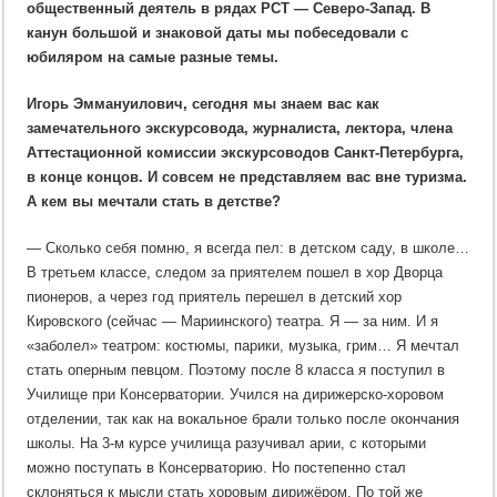
общественный деятель в рядах РСТ — Северо-Запад. В
Воеводскому
—
канун большой и знаковой даты мы побеседовали с
70
юбиляром на самые разные темы.
Игорь Эммануилович, сегодня мы знаем вас как
замечательного экскурсовода, журналиста, лектора, члена
Аттестационной комиссии экскурсоводов Санкт-Петербурга,
в конце концов. И совсем не представляем вас вне туризма.
А кем вы мечтали стать в детстве?
— Сколько себя помню, я всегда пел: в детском саду, в школе…
В третьем классе, следом за приятелем пошел в хор Дворца
пионеров, а через год приятель перешел в детский хор
Кировского (сейчас — Мариинского) театра. Я — за ним. И я
«заболел» театром: костюмы, парики, музыка, грим… Я мечтал
стать оперным певцом. Поэтому после 8 класса я поступил в
Училище при Консерватории. Учился на дирижерско-хоровом
отделении, так как на вокальное брали только после окончания
школы. На 3-м курсе училища разучивал арии, с которыми
можно поступать в Консерваторию. Но постепенно стал
склоняться к мысли стать хоровым дирижёром. По той же