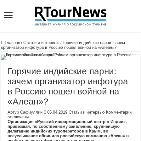
Главная
/
Статьи и интервью
/
Горячие индийские парни: зачем
организатор инфотура в Россию пошел войной на «Алеан»?
Горячие индийские парни:
зачем организатор инфотура
в Россию пошел войной на
«Алеан»?
к
Артур Сафиуллин
05.04.2019
Статьи и интервью
Комментарии
запи
отключены
Горя
Организация «Русский информационный центр в Индии»,
инди
привезшая, по собственному заявлению, крупнейшую
парн
делегацию индийских туроператоров в Крым, во
заче
всеуслышание обвинила российскую компанию «Алеан» в
орга
необоснованных финансовых претензиях.