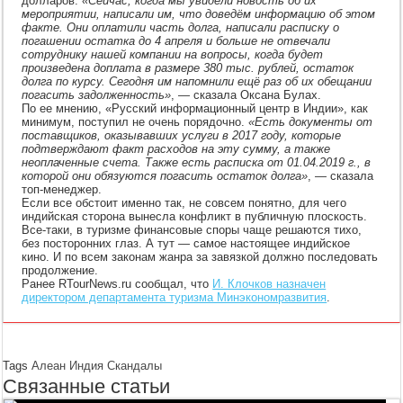
долларов.
«Сейчас, когда мы увидели новость об их
мероприятии, написали им, что доведём информацию об этом
факте. Они оплатили часть долга, написали расписку о
погашении остатка до 4 апреля и больше не отвечали
сотруднику нашей компании на вопросы, когда будет
произведена доплата в размере 380 тыс. рублей, остаток
долга по курсу. Сегодня им напомнили ещё раз об их обещании
погасить задолженность»
, — сказала Оксана Булах.
По ее мнению, «Русский информационный центр в Индии», как
минимум, поступил не очень порядочно.
«Есть документы от
поставщиков, оказывавших услуги в 2017 году, которые
подтверждают факт расходов на эту сумму, а также
неоплаченные счета. Также есть расписка от 01.04.2019 г., в
которой они обязуются погасить остаток долга»
, — сказала
топ-менеджер.
Если все обстоит именно так, не совсем понятно, для чего
индийская сторона вынесла конфликт в публичную плоскость.
Все-таки, в туризме финансовые споры чаще решаются тихо,
без посторонних глаз. А тут — самое настоящее индийское
кино. И по всем законам жанра за завязкой должно последовать
продолжение.
Ранее RTourNews.ru сообщал, что
И. Клочков назначен
директором департамента туризма Минэкономразвития
.
Tags
Алеан
Индия
Скандалы
Связанные статьи