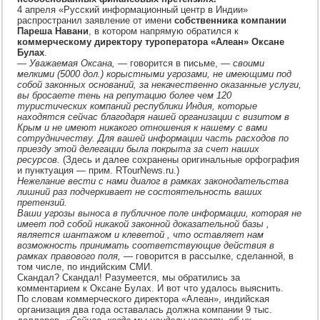
инфо
4 апреля «Русский информационный центр в Индии»
в
распространил заявление от имени
собственника компании
Росс
Пареша Навани
, в котором напрямую обратился к
пош
коммерческому директору туроператора «Алеан» Оксане
войн
Булах
.
на
— Уважаемая Оксана,
— говорится в письме, —
своими
«Але
мелкими (5000 дол.) корыстными угрозами, не имеющими под
собой законных оснований, за некачественно оказанные услуги,
вы бросаете тень на репутацию более чем 120
туристических компаний республики Индия, которые
находятся сейчас благодаря нашей организации с визитом в
Крым и не имеют никакого отношения к нашему с вами
сотрудничеству. Для вашей информации часть расходов по
приезду этой делегации была покрыта за счет наших
ресурсов.
(Здесь и далее сохранены оригинальные орфография
и пунктуация — прим. RTourNews.ru.)
Нежелание вести с нами диалог в рамках законодательства
лишний раз подчеркивает не состоятельность ваших
претензий.
Ваши угрозы выноса в публичное поле информации, которая не
имеет под собой никакой законной доказательной базы ,
является шантажом и клеветой , что оставляет нам
возможность принимать соответствующие действия в
рамках правового поля,
— говорится в рассылке, сделанной, в
том числе, по индийским СМИ.
Скандал? Скандал! Разумеется, мы обратились за
комментарием к Оксане Булах. И вот что удалось выяснить.
По словам коммерческого директора «Алеан», индийская
организация два года оставалась должна компании 9 тыс.