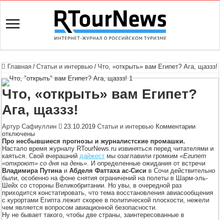
Главная
/
Статьи и интервью
/
Что, «открыть» вам Египет? Ага, щаззз!
Что, «открыть» вам Египет?
Ага, щаззз!
к
Артур Сафиуллин
23.10.2019
Статьи и интервью
Комментарии
записи
отключены
Что,
Про несбывшиеся прогнозы и журналистские промашки.
«открыт
Настало время журналу RTourNews.ru извиняться перед читателями и
вам
каяться. Свой вчерашний
дайжест
мы озаглавили громким
«Египет
Египет?
«откроют» со дня на день»
. И определенные ожидания от встречи
Ага,
Владимира Путина
и
Абделя Фаттаха ас-Сиси
в Сочи действительно
щаззз!
были, особенно на фоне снятия ограничений на полеты в Шарм-эль-
Шейх со стороны Великобритании. Но увы, в очередной раз
приходится констатировать, что тема восстановления авиасообщения
с курортами Египта лежит скорее в политической плоскости, нежели
чем является вопросом авиационной безопасности.
Ну не бывает такого, чтобы две страны, заинтересованные в