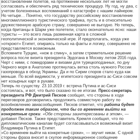
восстановлении полетов, на протяжении нескольких лет не могли
согласовать и обеспечить ряд технических процедур. Ну год, ну два, с
учетом болезненных воспоминаний о катастрофе с нашим лайнером.
Но четыре… Понятно, что государству российскому восстановление
многомиллионного туристического трафика, пусть и в относительно
дружественную арабскую страну, совершенно не выгодно. Но теперь,
когда британцы в Шарм уже полетели, стало окончательно ясно: наши
туристы — это всего лишь разменная карта в сложной
геополитической и экономической игре. И предполагать, когда уже
«откроют» Египет, опираясь только на факты и логику, совершенно не
представляется возможным.
Вспомните Турцию, «нож в спину», а затем стремительное решение
вопроса после визита президента Эрдогана в Москву летом 2016 года.
Черт с ними, с помидорами и визами для турецкоподанных, по дну
Черного моря в Анатолию протянулась ветка столь нужного России
газопровода в обход Украины. Да и по Сирии споров стало куда как
меньше. По всей видимости, у египетского президента ас-Сиси совсем
нет козырных карт в рукаве.
Теперь по существу. 23.10.2019 г. встреча Путина и ас-Сиси
состоялась, и вот, что было сказано по ее итогам.
Пресс-секретарь
президента РФ Дмитрий Песков
сообщил, что стороны в ходе
переговоров договорились продолжить совместную работу по
возобновлению авиасообщения. Песков отметил, что
работа будет
продолжен таким образом, что бы со временем выйти на
конкретные сроки
.
«Обе стороны заинтересованы в этом»
, —
добавил Песков. Также представитель Кремля сообщил, что по
дипломатическим каналам будет согласовываться возможный визит
Владимира Путина в Египет.
«Со временем выйти на конкретные сроки», — звучит никак. С одной
стороны фраза вносит в скупое информационное сообщение