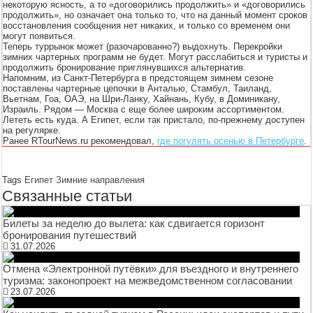
некоторую ясность, а то «договорились продолжить» и «договорились
продолжить», но означает она только то, что на данный момент сроков
восстановления сообщения нет никаких, и только со временем они
могут появиться.
Теперь туррынок может (разочарованно?) выдохнуть. Перекройки
зимних чартерных программ не будет. Могут расслабиться и туристы и
продолжить бронирование приглянувшихся альтернатив.
Напомним, из Санкт-Петербурга в предстоящем зимнем сезоне
поставлены чартерные цепочки в Анталью, Стамбул, Таиланд,
Вьетнам, Гоа, ОАЭ, на Шри-Ланку, Хайнань, Кубу, в Доминикану,
Израиль. Рядом — Москва с еще более широким ассортиментом.
Лететь есть куда. А Египет, если так пристало, по-прежнему доступен
на регулярке.
Ранее RTourNews.ru рекомендовал,
где погулять осенью в Петербурге
.
Tags
Египет
Зимние направления
Связанные статьи
Билеты за неделю до вылета: как сдвигается горизонт
бронирования путешествий
31.07.2026
Отмена «Электронной путёвки» для въездного и внутреннего
туризма: законопроект на межведомственном согласовании
23.07.2026