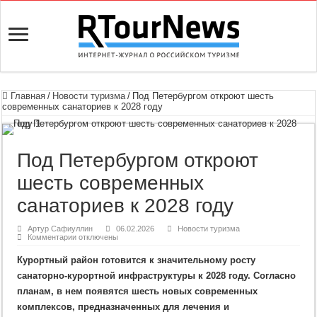
Главная
/
Новости туризма
/
Под Петербургом откроют шесть
современных санаториев к 2028 году
Под Петербургом откроют
шесть современных
санаториев к 2028 году
Артур Сафиуллин
06.02.2026
Новости туризма
к
Комментарии
отключены
записи
Под
Курортный район готовится к значительному росту
Петербургом
откроют
санаторно-курортной инфраструктуры к 2028 году. Согласно
шесть
современных
планам, в нем появятся шесть новых современных
санаториев
к
комплексов, предназначенных для лечения и
2028