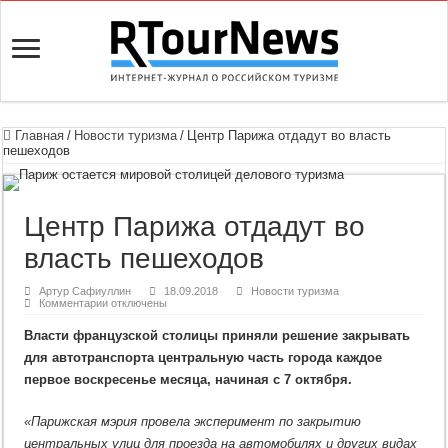
Главная
/
Новости туризма
/
Центр Парижа отдадут во власть
пешеходов
Центр Парижа отдадут во
власть пешеходов
Артур Сафиуллин
18.09.2018
Новости туризма
к
Комментарии
отключены
записи
Центр
Власти французской столицы приняли решение закрывать
Парижа
отдадут
для автотранспорта центральную часть города каждое
во
власть
первое воскресенье месяца, начиная с 7 октября.
пешеходов
«Парижская мэрия провела эксперимент по закрытию
центральных улиц для проезда на автомобилях и других видах