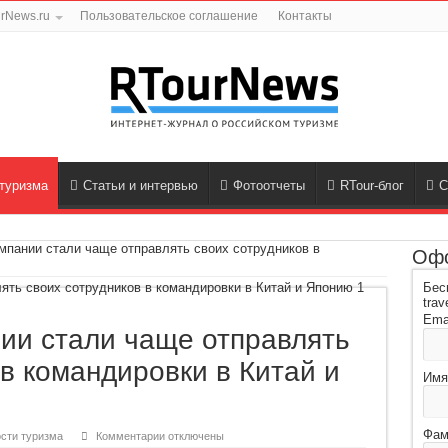
rNews.ru
Пользовательское соглашение
Контакты
туризма
Статьи и интервью
Фотоотчеты
RTour-блог
С
мпании стали чаще отправлять своих сотрудников в
Офо
Бес
trav
Ema
ии стали чаще отправлять
 в командировки в Китай и
Имя
Фам
к
сти туризма
Комментарии
отключены
записи