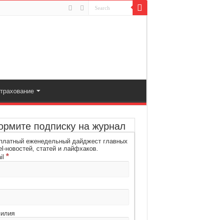
трахование
рмите подписку на журнал
платный еженедельный дайджест главных
el-новостей, статей и лайфхаков.
*
il
илия