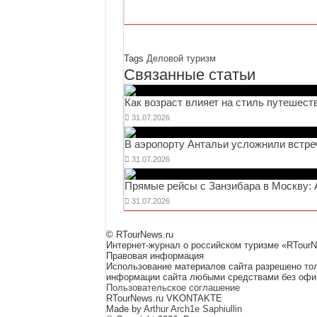
Tags
Деловой туризм
Связанные статьи
Как возраст влияет на стиль путешест
31.07.2026
В аэропорту Антальи усложнили встре
31.07.2026
Прямые рейсы с Занзибара в Москву: A
31.07.2026
© RTourNews.ru
Интернет-журнал о российском туризме «RTourN
Правовая информация
Использование материалов сайта разрешено тол
информации сайта любыми средствами без офици
Пользовательское соглашение
RTourNews.ru VKONTAKTE
Made by
Arthur Arch1e Saphiullin