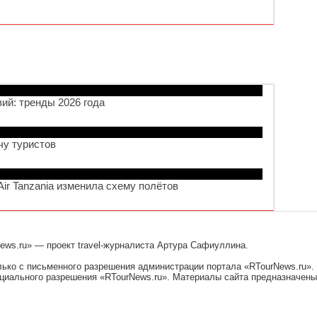
вий: тренды 2026 года
чу туристов
ir Tanzania изменила схему полётов
ews.ru» — проект travel-журналиста Артура Сафиуллина.
ько с письменного разрешения администрации портала «RTourNews.ru».
ального разрешения «RTourNews.ru». Материалы сайта предназначены д