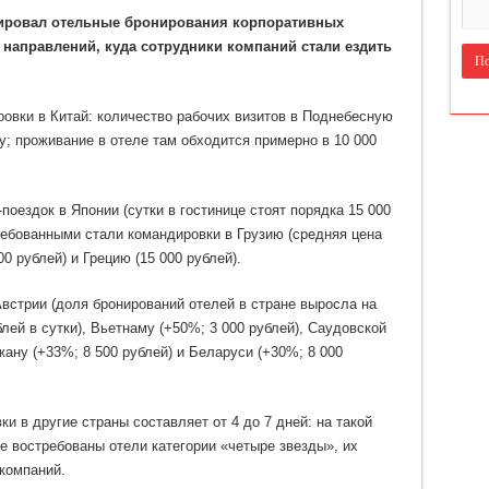
Российские
зировал отельные бронирования корпоративных
компании
стали
 направлений, куда сотрудники компаний стали ездить
чаще
отправлять
своих
сотрудников
в
ровки в Китай: количество рабочих визитов в Поднебесную
командировки
в
ду; проживание в отеле там обходится примерно в 10 000
Китай
и
Японию
поездок в Японии (сутки в гостинице стоят порядка 15 000
ребованными стали командировки в Грузию (средняя цена
0 рублей) и Грецию (15 000 рублей).
встрии (доля бронирований отелей в стране выросла на
блей в сутки), Вьетнаму (+50%; 3 000 рублей), Саудовской
жану (+33%; 8 500 рублей) и Беларуси (+30%; 8 000
 в другие страны составляет от 4 до 7 дней: на такой
е востребованы отели категории «четыре звезды», их
компаний.