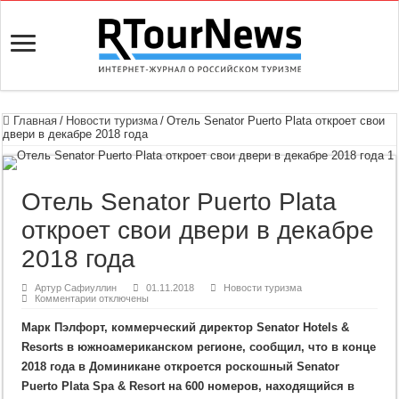
Главная
/
Новости туризма
/
Отель Senator Puerto Plata откроет свои
двери в декабре 2018 года
Отель Senator Puerto Plata
откроет свои двери в декабре
2018 года
Артур Сафиуллин
01.11.2018
Новости туризма
к
Комментарии
отключены
записи
Отель
Марк Пэлфорт, коммерческий директор Senator Hotels &
Senator
Puerto
Resorts в южноамериканском регионе, сообщил, что в конце
Plata
откроет
2018 года в Доминикане откроется роскошный Senator
свои
двери
Puerto Plata Spa & Resort на 600 номеров, находящийся в
в