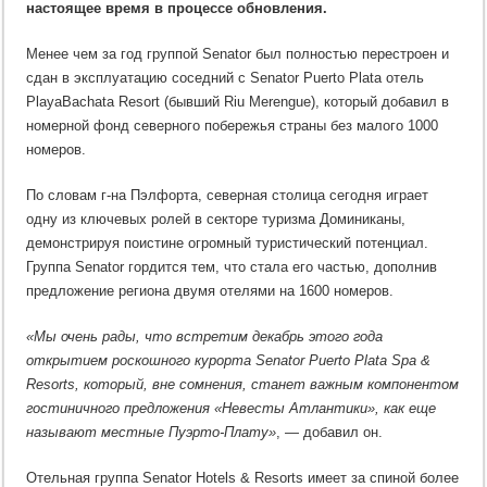
настоящее время в процессе обновления.
декабре
2018
года
Менее чем за год группой Senator был полностью перестроен и
сдан в эксплуатацию соседний с Senator Puerto Plata отель
PlayaBachata Resort (бывший Riu Merengue), который добавил в
номерной фонд северного побережья страны без малого 1000
номеров.
По словам г-на Пэлфорта, северная столица сегодня играет
одну из ключевых ролей в секторе туризма Доминиканы,
демонстрируя поистине огромный туристический потенциал.
Группа Senator гордится тем, что стала его частью, дополнив
предложение региона двумя отелями на 1600 номеров.
«Мы очень рады, что встретим декабрь этого года
открытием роскошного курорта Senator Puerto Plata Spa &
Resorts, который, вне сомнения, станет важным компонентом
гостиничного предложения «Невесты Атлантики», как еще
называют местные Пуэрто-Плату»
, — добавил он.
Отельная группа Senator Hotels & Resorts имеет за спиной более