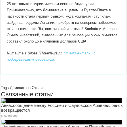
25 лет опыта в туристическом секторе Андалусии.
Примечательно, что Доминикана в целом, и Пуэрто-Плата в
частности стала первым рынком, куда компания «ступила»,
выйдя за пределы Испании, приобретя на северном побережье
страны комплекс Riu, состоявший из отелей Bachata и Merengue.
Объем инвестиций, выделенных для реновации обоих объектов,
составил около 15 миллионов долларов США.
Читайте в блоге RTourNews.ru:
Отели Антальи с
подогреваемым бассейном
.
Tags
Доминикана
Отели
Связанные статьи
Авиасообщение между Россией и Саудовской Аравией: рейсы
возвращаются
07.08.2026
«Аэрофлот» выставил в продажу билеты из Петербурга в