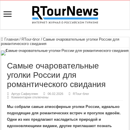
Главная
/
RTour-блог
/
Самые очаровательные уголки России для
романтического свидания
Самые очаровательные
уголки России для
романтического свидания
Артур Сафиуллин
06.02.2026
RTour-блог
к
Комментарии
отключены
записи
Самые
Мы собрали самые атмосферные уголки России, идеально
очаровательные
уголки
подходящие для романтических встреч и прогулок вдвоём.
России
для
Одни из них предлагают насладиться природой и
романтического
свидания
вдохновляющими видами, другие приглашают познать