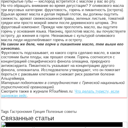
приоткрытые губы — кислород встретится с маслом у вас во рту.
На что обращать внимание во время дегустации? У оливкового масла
три вкусовых категории: фруктовость, горечь и пикантность (острота).
Вдыхая аромат масла и делая первый глоток, вы должны ощутить
свежесть: аромат свежескошенной травы, зеленых листьев, томатной
грядки или просто мокрой земли после деревенского шторма. Это
фруктовый компонент. Прежде чем проглотить масло, вы ощутите
горечь у основания языка. Наконец, проглотив масло, вы почувствуете
остроту, до жжения в горле. Незнакомые с культурой оливкового
масла люди недолюбливают горечь и остроту.
На самом же деле, чем горче и пикантнее масло, тем выше его
качество.
Фруктовость подсказывает, из какого сорта сделано масло, в каком
состоянии были плоды, как прошел отжим. Горечь соотносится с
концентрацией специфического фенола олеацина, природного
антиоксиданта. Пикантность указывает на концентрацию другого
фенола, олеокантала. Исследователи утверждают, что он помогает
бороться с раковыми клетками и снижает риск развития болезни
Альцгеймера.
Материал подготовлен в сотрудничестве с Греческой национальной
туристической организацией.
Смотрите также в журнале RTourNews.ru:
Что делать туристу, если
задержан рейс
.
Tags
Гастрономия
Греция
Полезные советы
Связанные статьи