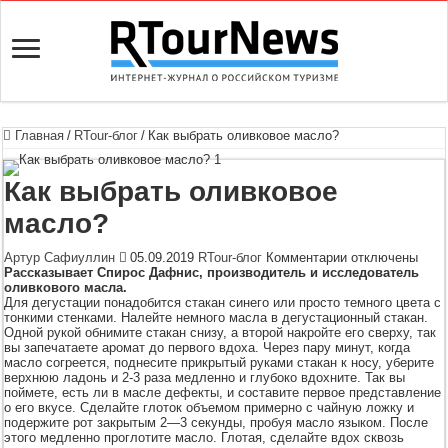
Главная
/
RTour-блог
/
Как выбрать оливковое масло?
Как выбрать оливковое
масло?
к
Артур Сафиуллин
05.09.2019
RTour-блог
Комментарии
отключены
записи
Рассказывает Спирос Дафнис, производитель и исследователь
Как
оливкового масла.
выбрать
Для дегустации понадобится стакан синего или просто темного цвета с
оливковое
тонкими стенками. Налейте немного масла в дегустационный стакан.
масло?
Одной рукой обнимите стакан снизу, а второй накройте его сверху, так
вы запечатаете аромат до первого вдоха. Через пару минут, когда
масло согреется, поднесите прикрытый руками стакан к носу, уберите
верхнюю ладонь и 2-3 раза медленно и глубоко вдохните. Так вы
поймете, есть ли в масле дефекты, и составите первое представление
о его вкусе. Сделайте глоток объемом примерно с чайную ложку и
подержите рот закрытым 2—3 секунды, пробуя масло языком. После
этого медленно проглотите масло. Глотая, сделайте вдох сквозь