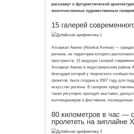
расскажут о футуристической архитектуре
многочисленных художественных галере
15 галерей современного
Алсеркал Авеню (Alserkal Avenue) — гранди
региона, на территории которого расположи
пространств, 15 ведущих галерей современн
Алсеркал Авеню в индустриальном районе Ал
благодаря которой у творческого сообществ
проектов, была создана в 2007 году для по
искусство региона. В галереях представлен
также регулярно проходят выставки, дискус
коллекционеров и фестивали, посвященные ис
80 километров в час — с
пролететь на зиплайне X