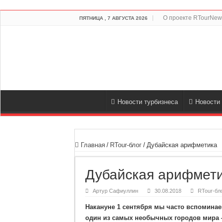
О проекте RTourNew
ПЯТНИЦА , 7 АВГУСТА 2026
Новости турбизнеса
Новости
Главная
/
RTour-блог
/
Дубайская арифметика
Дубайская арифмет
Артур Сафиуллин
30.08.2018
RTour-бл
Накануне 1 сентября мы часто вспоминаем
один из самых необычных городов мира 