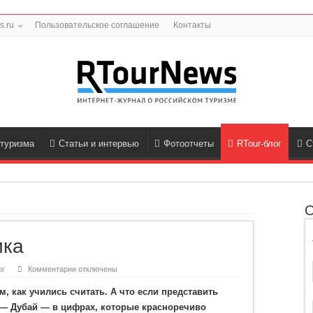
s.ru
Пользовательское соглашение
Контакты
 туризма
Статьи и интервью
Фотоотчеты
RTour-блог
С
О
ика
к
ог
Комментарии
отключены
записи
Дубайская
, как учились считать. А что если представить
арифметика
— Дубай — в цифрах, которые красноречиво