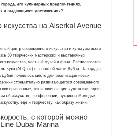
 города, его кулинарных предпочтениях,
ях и выдающихся достижениях?
 искусства на Alserkal Avenue
озный центр современного искусства и культуры всего
лись 30 творческих мастерских и выставочных
ого искусства, частный музей и фонд. Располагается
ь-Куоз (Al Quoz) в западной части Дубая. Площадка,
а Дубая появилось место для реализации новых
ддержки стремительно развивающегося современного
ы как признанные, так и начинающие художники, здесь
сии об искусстве, конференции, аукционы Молодых
кусству, еде и творчеству, как образу жизни.
корость, с которой можно
Line Dubai Marina