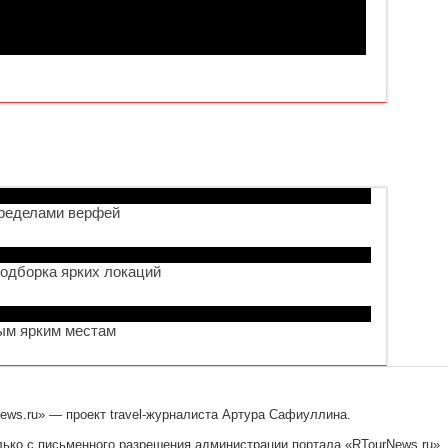
пределами верфей
подборка ярких локаций
мым ярким местам
ews.ru» — проект travel-журналиста Артура Сафиуллина.
ько с письменного разрешения администрации портала «RTourNews.ru».