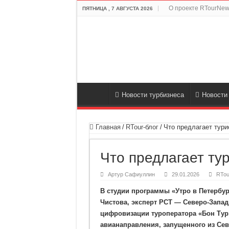
О проекте RTourNew
ПЯТНИЦА , 7 АВГУСТА 2026
Новости турбизнеса
Новости
Главная
/
RTour-блог
/
Что предлагает тур
Что предлагает ту
Артур Сафиуллин
29.01.2026
RTou
В студии программы «Утро в Петербур
Чистова, эксперт РСТ — Северо-Запад
цифровизации туроператора «Бон Тур»
авианаправления, запущенного из Се