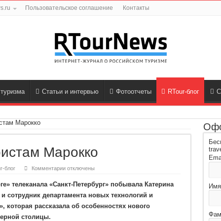
s.ru
Пользовательское соглашение
Контакты
 туризма
Статьи и интервью
Фотоотчеты
RTour-блог
С
истам Марокко
Офо
Бес
ристам Марокко
trav
Ema
к
r-блог
Комментарии
отключены
записи
Что
ге» телеканала «Санкт-Петербург» побывала Катерина
предлагает
Имя
туристам
 и сотрудник департамента новых технологий и
Марокко
, которая рассказала об особенностях нового
Фам
верной столицы.