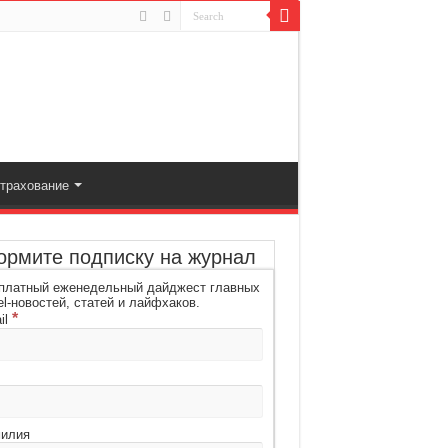
трахование
рмите подписку на журнал
платный еженедельный дайджест главных
el-новостей, статей и лайфхаков.
*
il
илия