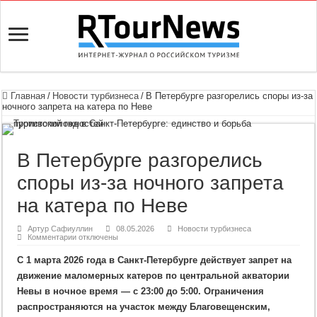
Главная
/
Новости турбизнеса
/
В Петербурге разгорелись споры из-за
ночного запрета на катера по Неве
В Петербурге разгорелись
споры из-за ночного запрета
на катера по Неве
Артур Сафиуллин
08.05.2026
Новости турбизнеса
к
Комментарии
отключены
записи
В
С 1 марта 2026 года в Санкт-Петербурге действует запрет на
Петербурге
разгорелись
движение маломерных катеров по центральной акватории
споры
из-
Невы в ночное время — с 23:00 до 5:00. Ограничения
за
ночного
распространяются на участок между Благовещенским,
запрета