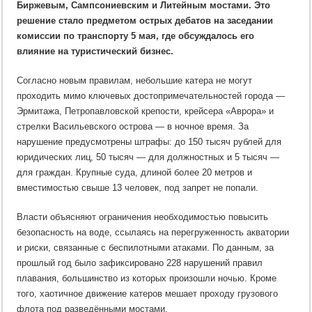
Биржевым, Сампсониевским и Литейным мостами. Это
на
катера
решение стало предметом острых дебатов на заседании
по
Неве
комиссии по транспорту 5 мая, где обсуждалось его
влияние на туристический бизнес.
Согласно новым правилам, небольшие катера не могут
проходить мимо ключевых достопримечательностей города —
Эрмитажа, Петропавловской крепости, крейсера «Аврора» и
стрелки Васильевского острова — в ночное время. За
нарушение предусмотрены штрафы: до 150 тысяч рублей для
юридических лиц, 50 тысяч — для должностных и 5 тысяч —
для граждан. Крупные суда, длиной более 20 метров и
вместимостью свыше 13 человек, под запрет не попали.
Власти объясняют ограничения необходимостью повысить
безопасность на воде, ссылаясь на перегруженность акватории
и риски, связанные с беспилотными атаками. По данным, за
прошлый год было зафиксировано 228 нарушений правил
плавания, большинство из которых произошли ночью. Кроме
того, хаотичное движение катеров мешает проходу грузового
флота под разведёнными мостами.