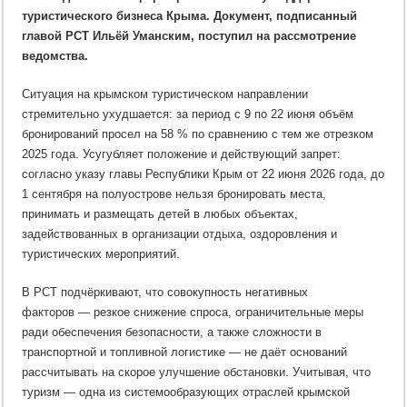
для
спасения
туристического бизнеса Крыма. Документ, подписанный
туристической
главой РСТ Ильёй Уманским, поступил на рассмотрение
отрасли
Крыма
ведомства.
Ситуация на крымском туристическом направлении
стремительно ухудшается: за период с 9 по 22 июня объём
бронирований просел на 58 % по сравнению с тем же отрезком
2025 года. Усугубляет положение и действующий запрет:
согласно указу главы Республики Крым от 22 июня 2026 года, до
1 сентября на полуострове нельзя бронировать места,
принимать и размещать детей в любых объектах,
задействованных в организации отдыха, оздоровления и
туристических мероприятий.
В РСТ подчёркивают, что совокупность негативных
факторов — резкое снижение спроса, ограничительные меры
ради обеспечения безопасности, а также сложности в
транспортной и топливной логистике — не даёт оснований
рассчитывать на скорое улучшение обстановки. Учитывая, что
туризм — одна из системообразующих отраслей крымской