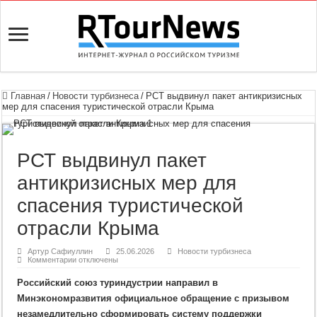
Главная
/
Новости турбизнеса
/
РСТ выдвинул пакет антикризисных
мер для спасения туристической отрасли Крыма
РСТ выдвинул пакет
антикризисных мер для
спасения туристической
отрасли Крыма
Артур Сафиуллин
25.06.2026
Новости турбизнеса
к
Комментарии
отключены
записи
РСТ
Российский союз туриндустрии направил в
выдвинул
пакет
Минэкономразвития официальное обращение с призывом
антикризисных
мер
незамедлительно сформировать систему поддержки