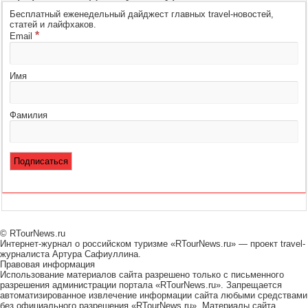
Бесплатный еженедельный дайджест главных travel-новостей,
статей и лайфхаков.
*
Email
Имя
Фамилия
© RTourNews.ru
Интернет-журнал о российском туризме «RTourNews.ru» — проект travel-
журналиста Артура Сафиуллина.
Правовая информация
Использование материалов сайта разрешено только с письменного
разрешения администрации портала «RTourNews.ru». Запрещается
автоматизированное извлечение информации сайта любыми средствами
без официального разрешения «RTourNews.ru». Материалы сайта