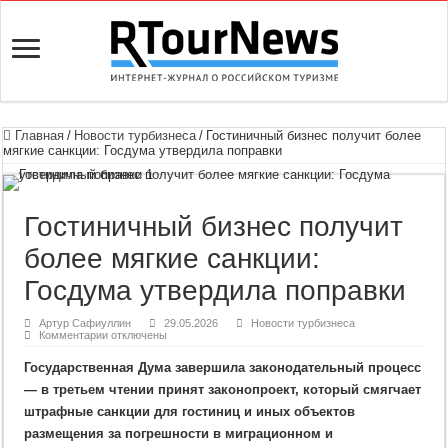
Главная
/
Новости турбизнеса
/
Гостиничный бизнес получит более
мягкие санкции: Госдума утвердила поправки
Гостиничный бизнес получит
более мягкие санкции:
Госдума утвердила поправки
Артур Сафиуллин
29.05.2026
Новости турбизнеса
к
Комментарии
отключены
записи
Гостиничный
Государственная Дума завершила законодательный процесс
бизнес
получит
— в третьем чтении принят законопроект, который смягчает
более
мягкие
штрафные санкции для гостиниц и иных объектов
санкции:
Госдума
размещения за погрешности в миграционном и
утвердила