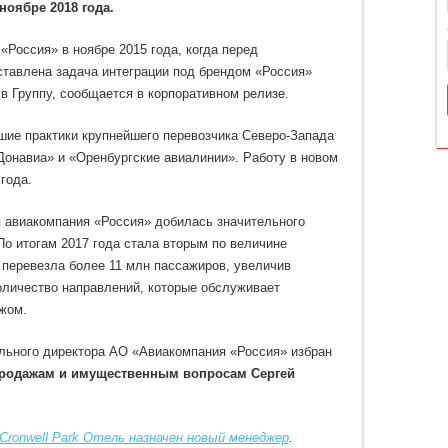
покинул
ноябре 2018 года.
свой
пост
Россия» в ноябре 2015 года, когда перед
тавлена задача интеграции под брендом «Россия»
в Группу, сообщается в корпоративном релизе.
шие практики крупнейшего перевозчика Северо-Запада
Донавиа» и «Оренбургские авиалинии». Работу в новом
года.
я авиакомпания «Россия» добилась значительного
о итогам 2017 года стала вторым по величине
перевезла более 11 млн пассажиров, увеличив
оличество направлений, которые обслуживает
ежом.
ьного директора АО «Авиакомпания «Россия» избран
 продажам и имущественным вопросам Сергей
Cronwell Park Отель назначен новый менеджер
.