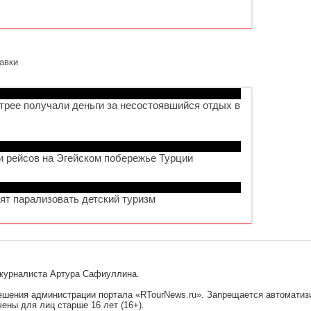
авки
трее получали деньги за несостоявшийся отдых в
и рейсов на Эгейском побережье Турции
зят парализовать детский туризм
l-журналиста Артура Сафиуллина.
решения администрации портала «RTourNews.ru». Запрещается автомати
ены для лиц старше 16 лет (16+).