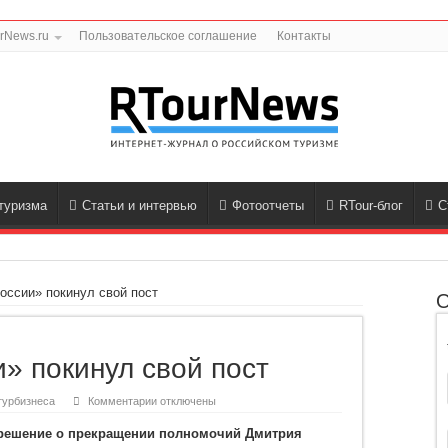
rNews.ru
Пользовательское соглашение
Контакты
туризма
Статьи и интервью
Фотоотчеты
RTour-блог
С
оссии» покинул свой пост
О
» покинул свой пост
к
турбизнеса
Комментарии
отключены
записи
Гендиректор
 решение о прекращении полномочий Дмитрия
«России»