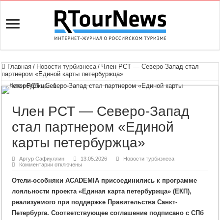
Главная
/
Новости турбизнеса
/
Член РСТ — Северо-Запад стал
партнером «Единой карты петербуржца»
Член РСТ — Северо-Запад
стал партнером «Единой
карты петербуржца»
Артур Сафиуллин
13.05.2026
Новости турбизнеса
к
Комментарии
отключены
записи
Член
Отели-особняки ACADEMIA присоединились к программе
РСТ
—
лояльности проекта «Единая карта петербуржца» (ЕКП),
Северо-
Запад
реализуемого при поддержке Правительства Санкт-
стал
партнером
Петербурга. Соответствующее соглашение подписано с СПб
«Единой