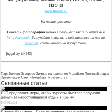
тел.: (812) 605-04-04, 308-04-04, 713-10-05, 712-18-03, 712-16-28,
712-14-58
www.balkan.ru
На правах рекламы
Скачать фотографии
можно в сообществах RTourNews.ru в
VK
и
Facebook
! Вступайте в группы и подпишитесь на нас по
по e-mail
, чтобы ничего не пропустить!
[nggallery id=843]
Tags
Балкан Экспресс
Зимние направления
Малайзия
Пляжный отдых
Презентации
Санкт-Петербург
Турагентства
Связанные статьи
РСТ предлагает меры, чтобы туристы быстрее получали
деньги за несостоявшийся отдых в Крыму
07.08.2026
Вместо Даламана – Бодрум: корректировки рейсов на