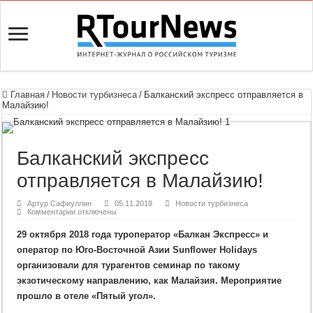
Главная
/
Новости турбизнеса
/
Балканский экспресс отправляется в
Малайзию!
Балканский экспресс
отправляется в Малайзию!
Артур Сафиуллин
05.11.2018
Новости турбизнеса
к
Комментарии
отключены
записи
Балканский
29 октября 2018 года туроператор «Балкан Экспресс» и
экспресс
отправляется
оператор по Юго-Восточной Азии Sunflower Holidays
в
Малайзию!
организовали для турагентов семинар по такому
экзотическому направлению, как Малайзия. Мероприятие
прошло в отеле «Пятый угол».